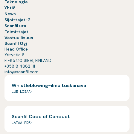
Teknologia
Yhtiö
News
Sijoittajat-2
Scanfil ura
Toimittajat
Vastuullisuus
Scanfil Oyj
Head Office
Yritystie 6
FI-85410 SIEVI, FINLAND
+358 8 4882 111
info@scanfil.com
Whistleblowing-ilmoituskanava
LUE LISÄÄ
Scanfil Code of Conduct
LATAA PDF