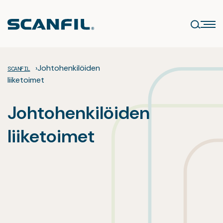
Siirry
sisältöön
›
Johtohenkilöiden
SCANFIL
liiketoimet
Johtohenkilöiden
liiketoimet