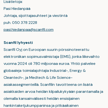
Lisätietoja:
Pasi Hiedanpää
Johtaja, sijoittajasuhteet ja viestintä
puh. 050 378 2228
pasi.hiedanpaa@scanfil.com
Scanfil lyhyesti
Scanfil Oyj on Euroopan suurin pörssinoteerattu
elektroniikan sopimusvalmistaja (EMS), jonka liikevaihto
vuonna 2024 oli 780 miljoonaa euroa. Yhtiö palvelee
globaaleja toimialajohtajia Industrial-, Energy &
Cleantech-, ja Medtech & Life Science-
asiakassegmenteillä. Scanfilin tavoitteena on lisätä
asiakkaiden arvoa heidän kilpailukykyään parantamalla ja
olemalla kansainvälisesti heidän ensisijainen
hankintaketjukumppaninsa ja pitkäaikainen