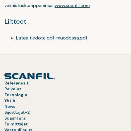
valmistuskumppaninsa.
www.scanfil.com
Liitteet
Lataa tiedote pdf-muodossa.pdf
Referenssit
Palvelut
Teknologia
Yhtiö
News
Sijoittajat-2
Scanfil ura
Toimittajat
Vastuullisuus