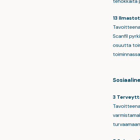
tehokkaita 
13 Ilmasto
Tavoitteena 
Scanfil pyr
osuutta to
toiminnassa
Sosiaalin
3 Terveyttä
Tavoitteena 
varmistamall
turvaamaan k