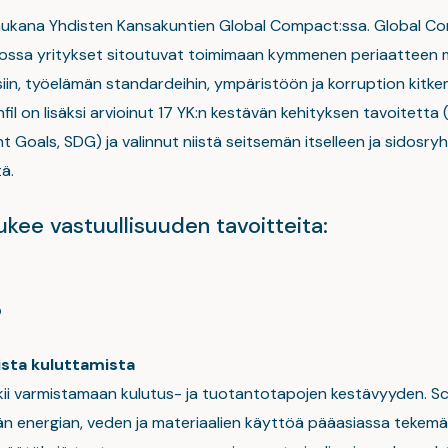
mukana Yhdisten Kansakuntien Global Compact:ssa. Global C
, jossa yritykset sitoutuvat toimimaan kymmenen periaatteen
siin, työelämän standardeihin, ympäristöön ja korruption kitk
anfil on lisäksi arvioinut 17 YK:n kestävän kehityksen tavoitetta
Goals, SDG) ja valinnut niistä seitsemän itselleen ja sidosryh
ä.
tukee vastuullisuuden tavoitteita:
ö
ista kuluttamista
kii varmistamaan kulutus- ja tuotantotapojen kestävyyden. Scan
 energian, veden ja materiaalien käyttöä pääasiassa tekemäl