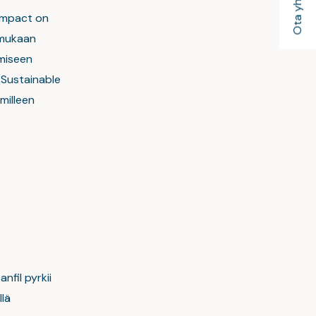
Ota yhteyttä
ompact on
 mukaan
emiseen
 (Sustainable
milleen
fil pyrkii
lä