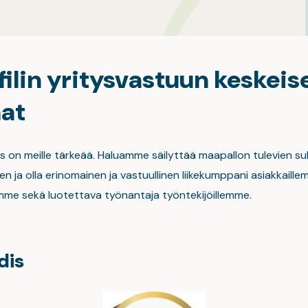
ilin yritysvastuun keskeis
at
us on meille tärkeää. Haluamme säilyttää maapallon tulevien s
n ja olla erinomainen ja vastuullinen liikekumppani asiakkaille
lemme sekä luotettava työnantaja työntekijöillemme.
dis