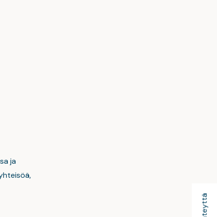
sa ja
yhteisöä,