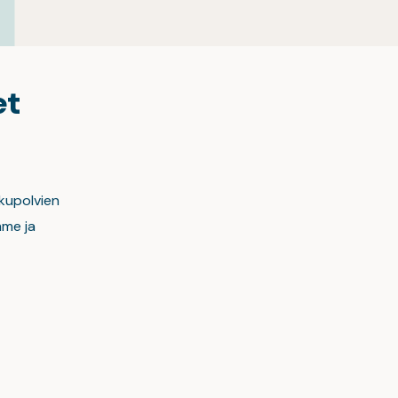
et
ukupolvien
mme ja