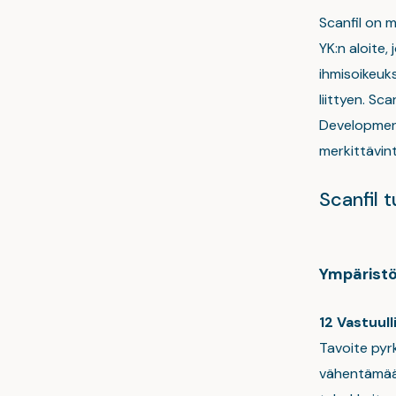
Scanfil on 
YK:n aloite
ihmisoikeuk
liittyen. Sc
Development 
merkittävint
Scanfil 
Ympärist
12 Vastuull
Tavoite pyr
vähentämään