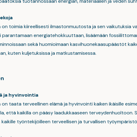
päätöksiä tuotannossaan energian, materiaalien ja veden suh
tekoja
on toimia kiireellisesti ilmastonmuutosta ja sen vaikutuksia v
kii parantamaan energiatehokkuuttaan, lisäämään fossiilittoma
iminnoissaan sekä huomioimaan kasvihuonekaasupäästöt kaik
an, kuten kuljetuksissa ja matkustamisessa.
en
 ja hyvinvointia
on taata terveellinen elämä ja hyvinvointi kaiken ikäisille esime
a, että kaikilla on pääsy laadukkaaseen terveydenhuoltoon. Sc
aikille työntekijöilleen terveellisen ja turvallisen työympäristö