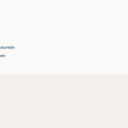
vionnin
een