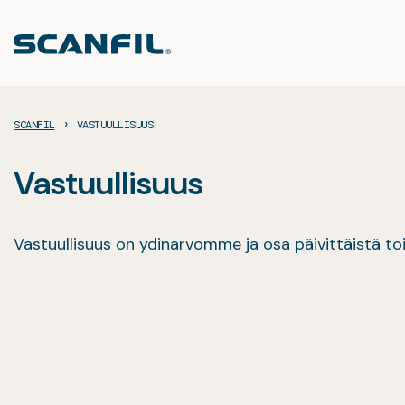
Siirry
sisältöön
›
SCANFIL
VASTUULLISUUS
Vastuullisuus
Vastuullisuus on ydinarvomme ja osa päivittäistä toim