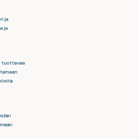
n ja
a ja
a tuottavaa
istamaan
iteitä
eidän
tämään