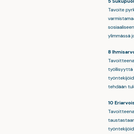
5 Sukupuol
Tavoite pyrk
varmistamaan
sosiaaliseen
ylimmässä j
8 Ihmisarv
Tavoitteena
työllisyyttä
työntekijöid
tehdään tul
10 Eriarvo
Tavoitteena
taustastaan
työntekijöi