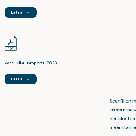
Lataa
Vastuullisuusraportti 2023
Lataa
Scanfil on 
jakanut ne v
henkilöstöä
määrittämie