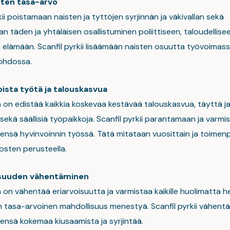
ten tasa-arvo
ii poistamaan naisten ja tyttöjen syrjinnän ja väkivallan sekä
 täden ja yhtäläisen osallistuminen poliittiseen, taloudellisee
 elämään. Scanfil pyrkii lisäämään naisten osuutta työvoimass
ohdossa.
oista työtä ja talouskasvua
 on edistää kaikkia koskevaa kestävää talouskasvua, täyttä j
 sekä säällisiä työpaikkoja. Scanfil pyrkii parantamaan ja varm
ensä hyvinvoinnin työssä. Tätä mitataan vuosittain ja toimenp
osten perusteella.
isuuden vähentäminen
 on vähentää eriarvoisuutta ja varmistaa kaikille huolimatta h
 tasa-arvoinen mahdollisuus menestyä. Scanfil pyrkii vähen
densä kokemaa kiusaamista ja syrjintää.