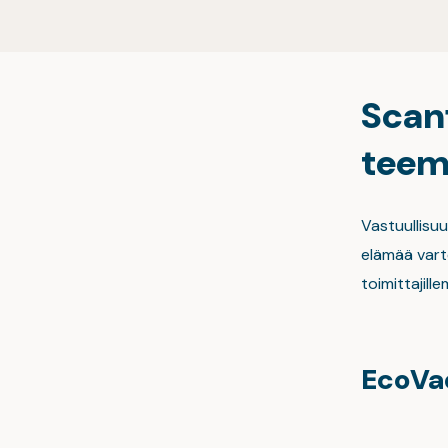
Scanf
teem
Vastuullisu
elämää varte
toimittajil
EcoVa