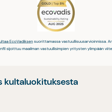
ultaa EcoVadiksen
suorittamassa vastuullisuusarvioinnissa. Ar
il sijoittuu maailman vastuullisimpien yritysten ylimpään viit
s kultaluokituksesta