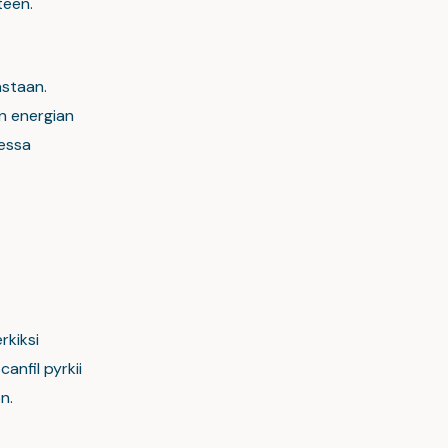
teen.
astaan.
n energian
essa
rkiksi
anfil pyrkii
n.