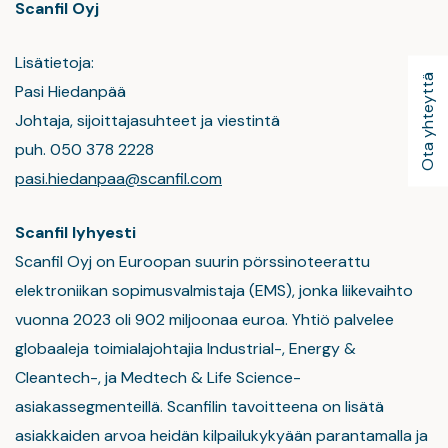
Scanfil Oyj
Lisätietoja:
Ota yhteyttä
Pasi Hiedanpää
Johtaja, sijoittajasuhteet ja viestintä
puh. 050 378 2228
pasi.hiedanpaa@scanfil.com
Scanfil lyhyesti
Scanfil Oyj on Euroopan suurin pörssinoteerattu
elektroniikan sopimusvalmistaja (EMS), jonka liikevaihto
vuonna 2023 oli 902 miljoonaa euroa. Yhtiö palvelee
globaaleja toimialajohtajia Industrial-, Energy &
Cleantech-, ja Medtech & Life Science-
asiakassegmenteillä. Scanfilin tavoitteena on lisätä
asiakkaiden arvoa heidän kilpailukykyään parantamalla ja