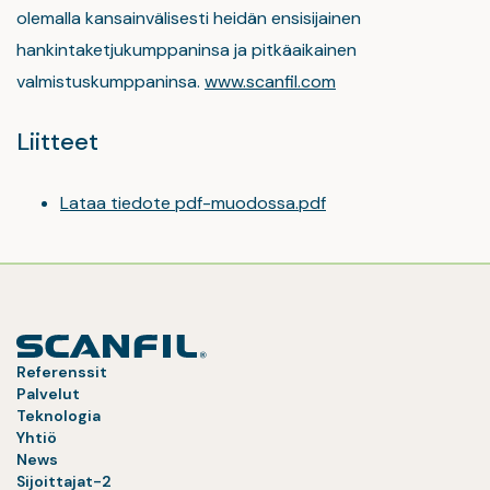
olemalla kansainvälisesti heidän ensisijainen
hankintaketjukumppaninsa ja pitkäaikainen
valmistuskumppaninsa.
www.scanfil.com
Liitteet
Lataa tiedote pdf-muodossa.pdf
Referenssit
Palvelut
Teknologia
Yhtiö
News
Sijoittajat-2