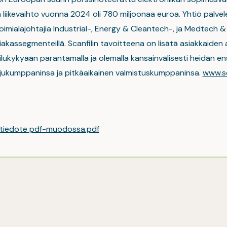
 liikevaihto vuonna 2024 oli 780 miljoonaa euroa. Yhtiö palvel
oimialajohtajia Industrial-, Energy & Cleantech-, ja Medtech & 
akassegmenteillä. Scanfilin tavoitteena on lisätä asiakkaiden
ilukykyään parantamalla ja olemalla kansainvälisesti heidän ens
jukumppaninsa ja pitkäaikainen valmistuskumppaninsa.
www.sc
 tiedote pdf-muodossa.pdf