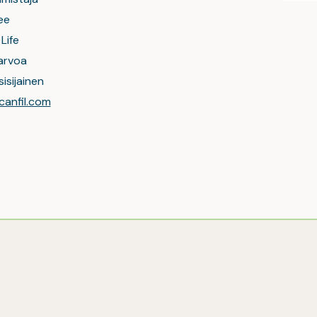
ee
Life
 arvoa
isijainen
anfil.com