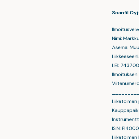
Scanfil Oy
Ilmoitusvelv
Nimi: Markk
Asema: Muu 
Liikkeeseenl
LEI: 7437
Ilmoituksen
Viitenumer
________
Liiketoime
Kauppapaikk
Instrumentt
ISIN: FI40
Liiketoimen