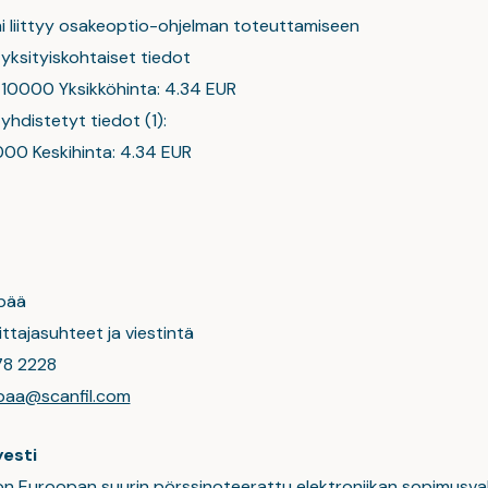
imi liittyy osakeoptio-ohjelman toteuttamiseen
 yksityiskohtaiset tiedot
: 10000 Yksikköhinta: 4.34 EUR
 yhdistetyt tiedot (1):
000 Keskihinta: 4.34 EUR
pää
oittajasuhteet ja viestintä
78 2228
npaa@scanfil.com
yesti
 on Euroopan suurin pörssinoteerattu elektroniikan sopimusva