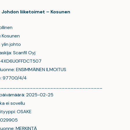
j: Johdon liiketoimet – Kosunen
ollinen
u Kosunen
ylin johto
askija: Scanfil Oyj
004XD6U0FFDCT507
 luonne: ENSIMMÄINEN ILMOITUS
o: 97700/4/4
____________________________________
n päivämäärä: 2025-02-25
a ei sovellu
ityyppi: OSAKE
00029905
 luonne: MERKINTÄ