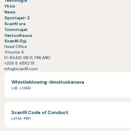
Teknologia
Yhtiö
News
Sijoittajat-2
Scanfil ura
Toimittajat
Vastuullisuus
Scanfil Oyj
Head Office
Yritystie 6
FI-85410 SIEVI, FINLAND
+358 8 4882 111
info@scanfil.com
Whistleblowing-ilmoituskanava
LUE LISÄÄ
Scanfil Code of Conduct
LATAA PDF