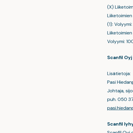
(X) Liiketo
Liiketoimien
(1): Volyymi
Liiketoimien
Volyymi: 10
Scanfil Oyj
Lisätietoja:
Pasi Hiedan
Johtaja, sij
puh. 050 3
pasi.hieda
Scanfil lyh
Scanfil Oyj