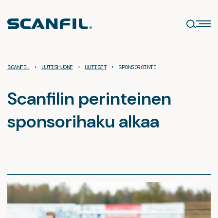
Siirry
sisältöön
›
›
›
SCANFIL
UUTISHUONE
UUTISET
SPONSOROINTI
Scanfilin perinteinen
sponsorihaku alkaa