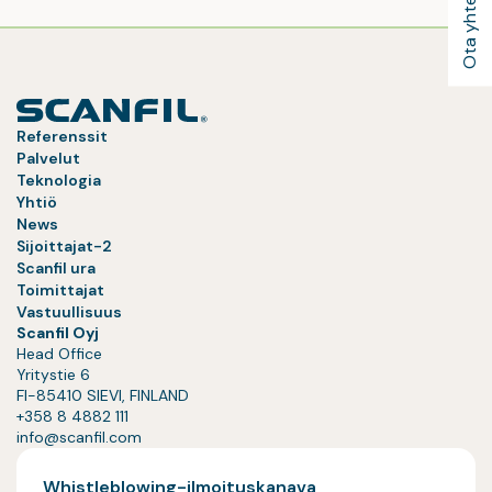
Ota yhteyttä
Referenssit
Palvelut
Teknologia
Yhtiö
News
Sijoittajat-2
Scanfil ura
Toimittajat
Vastuullisuus
Scanfil Oyj
Head Office
Yritystie 6
FI-85410 SIEVI, FINLAND
+358 8 4882 111
info@scanfil.com
Whistleblowing-ilmoituskanava