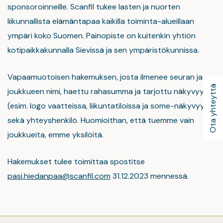
sponsoroinneille. Scanfil tukee lasten ja nuorten
liikunnallista elämäntapaa kaikilla toiminta-alueillaan
ympäri koko Suomen. Painopiste on kuitenkin yhtiön
kotipaikkakunnalla Sievissä ja sen ympäristökunnissa.
Vapaamuotoisen hakemuksen, josta ilmenee seuran ja
Ota yhteyttä
joukkueen nimi, haettu rahasumma ja tarjottu näkyvyys
(esim. logo vaatteissa, liikuntatiloissa ja some-näkyvyys)
sekä yhteyshenkilö. Huomioithan, että tuemme vain
joukkueita, emme yksilöitä.
Hakemukset tulee toimittaa spostitse
pasi.hiedanpaa@scanfil.com
31.12.2023 mennessä.