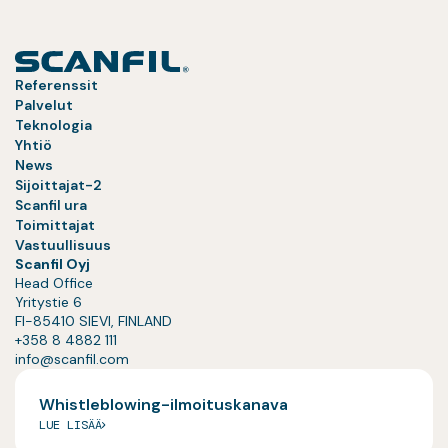
Referenssit
Palvelut
Teknologia
Yhtiö
News
Sijoittajat-2
Scanfil ura
Toimittajat
Vastuullisuus
Scanfil Oyj
Head Office
Yritystie 6
FI-85410 SIEVI, FINLAND
+358 8 4882 111
info@scanfil.com
Whistleblowing-ilmoituskanava
LUE LISÄÄ