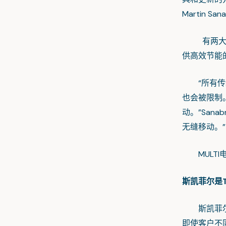
Martin San
有两大趋势
供高效节能
“所有传统
也会被限制
动。”San
无缝移动。”
MULTI
斯凯菲尔是
斯凯菲尔在
即使客户不