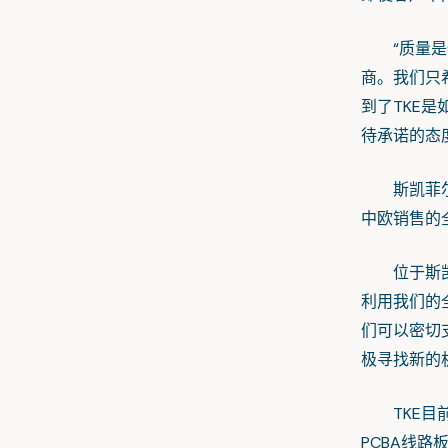
“质量是一
商。我们只希
到了TKE
待承诺的态
斯凯菲尔致力
中欧销售的
位于斯凯菲
利用我们的
们可以密切
极寻找新的
TKE目前
PCBA线