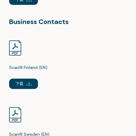
Business Contacts
Scanfil Finland (EN)
下载
Scanfil Sweden (EN)