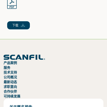
下载
产品案例
服务
技术支持
公司概况
最新动态
求职意向
合作伙伴
可持续发展