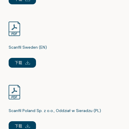
Scanfil Sweden (EN)
下载
Scanfil Poland Sp. z o.o., Oddział w Sieradzu (PL)
下载