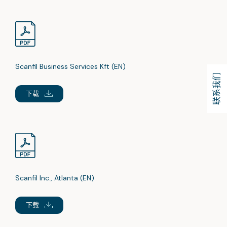
Scanfil Business Services Kft (EN)
联系我们
下载
Scanfil Inc., Atlanta (EN)
下载