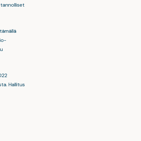
tannolliset
ttämällä
io-
tu
022
a. Hallitus