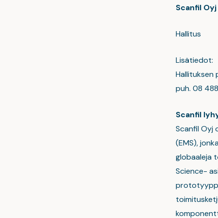
Scanfil Oyj
Hallitus
Lisätiedot:
Hallituksen
puh. 08 4882
Scanfil lyh
Scanfil Oyj
(EMS), jonka
globaaleja t
Science- asi
prototyyppi
toimitusketj
komponentti