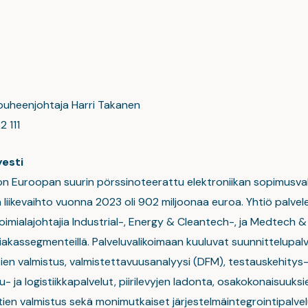
 puheenjohtaja Harri Takanen
 111
yesti
 on Euroopan suurin pörssinoteerattu elektroniikan sopimusva
 liikevaihto vuonna 2023 oli 902 miljoonaa euroa. Yhtiö palvel
oimialajohtajia Industrial-, Energy & Cleantech-, ja Medtech & 
akassegmenteillä. Palveluvalikoimaan kuuluvat suunnittelupalv
en valmistus, valmistettavuusanalyysi (DFM), testauskehitys-
u- ja logistiikkapalvelut, piirilevyjen ladonta, osakokonaisuuksi
en valmistus sekä monimutkaiset järjestelmäintegrointipalvelu