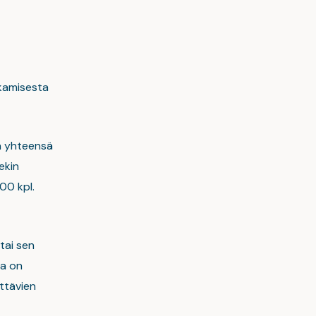
akamisesta
in yhteensä
ekin
00 kpl.
tai sen
ka on
ttävien