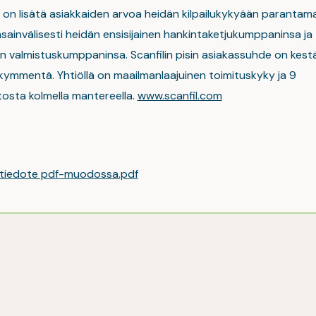
 on lisätä asiakkaiden arvoa heidän kilpailukykyään parantamal
sainvälisesti heidän ensisijainen hankintaketjukumppaninsa ja
n valmistuskumppaninsa. Scanfilin pisin asiakassuhde on kestä
kymmentä. Yhtiöllä on maailmanlaajuinen toimituskyky ja 9
tosta kolmella mantereella.
www.scanfil.com
 tiedote pdf-muodossa.pdf