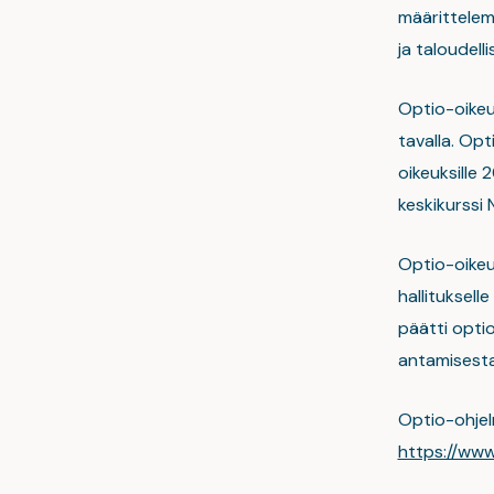
määrittelem
ja taloudell
Optio-oikeud
tavalla. Op
oikeuksille 
keskikurssi 
Optio-oikeu
hallituksel
päätti opti
antamisesta
Optio-ohjel
https://www.