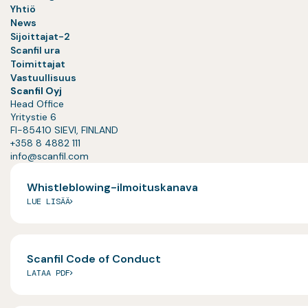
Yhtiö
News
Sijoittajat-2
Scanfil ura
Toimittajat
Vastuullisuus
Scanfil Oyj
Head Office
Yritystie 6
FI-85410 SIEVI, FINLAND
+358 8 4882 111
info@scanfil.com
Whistleblowing-ilmoituskanava
LUE LISÄÄ
Scanfil Code of Conduct
LATAA PDF