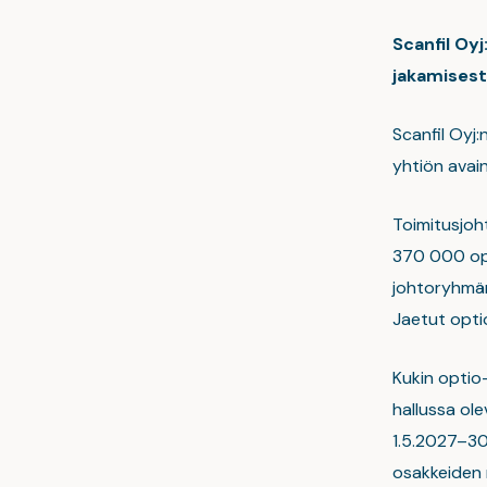
Scanfil Oy
jakamisest
Scanfil Oyj
yhtiön avainh
Toimitusjoht
370 000 opt
johtoryhmän 
Jaetut optio
Kukin optio
hallussa ol
1.5.2027–30
osakkeiden 