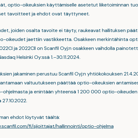
ät, optio-oikeuksien käyttämiselle asetetut liiketoiminnan tuo
iset tavoitteet ja ehdot ovat täyttyneet.
et, joiden osalta tavoite ei täyty, raukeavat hallituksen pää
tio-oikeudet jaettiin vastikkeetta. Osakkeen merkintähinta opt
2022CI ja 2022CII on Scanfil Oyj:n osakkeen vaihdolla painotet
Nasdaq Helsinki Oy:ssä 1.–30.11.2024.
ksien jakaminen perustuu Scanfil Oyj:n yhtiökokouksen 21.4.2
le antamaan valtuutukseen päättää optio-oikeuksien antamisest
o-ohjelmasta ja enintään yhteensä 1 200 000 optio-oikeuden
 27.10.2022.
man ehdot löytyvät täältä:
scanfil.com/fi/sijoittajat/hallinnointi/optio-ohjelma