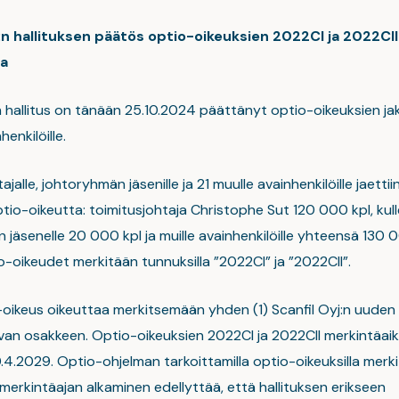
j:n hallituksen päätös optio-oikeuksien 2022CI ja 2022CII
a
:n hallitus on tänään 25.10.2024 päättänyt optio-oikeuksien j
enkilöille.
ajalle, johtoryhmän jäsenille ja 21 muulle avainhenkilöille jaetti
io-oikeutta: toimitusjohtaja Christophe Sut 120 000 kpl, kull
jäsenelle 20 000 kpl ja muille avainhenkilöille yhteensä 130 0
-oikeudet merkitään tunnuksilla ”2022CI” ja ”2022CII”.
-oikeus oikeuttaa merkitsemään yhden (1) Scanfil Oyj:n uuden 
evan osakkeen. Optio-oikeuksien 2022CI ja 2022CII merkintäai
.4.2029. Optio-ohjelman tarkoittamilla optio-oikeuksilla merki
merkintäajan alkaminen edellyttää, että hallituksen erikseen