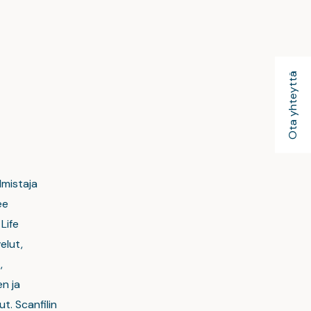
Ota yhteyttä
lmistaja
ee
Life
elut,
,
en ja
t. Scanfilin