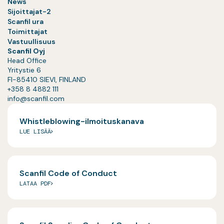
News
Sijoittajat-2
Scanfil ura
Toimittajat
Vastuullisuus
Scanfil Oyj
Head Office
Yritystie 6
FI-85410 SIEVI, FINLAND
+358 8 4882 111
info@scanfil.com
Whistleblowing-ilmoituskanava
LUE LISÄÄ
Scanfil Code of Conduct
LATAA PDF