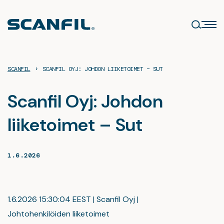
Siirry
sisältöön
›
SCANFIL
SCANFIL OYJ: JOHDON LIIKETOIMET – SUT
Scanfil Oyj: Johdon
liiketoimet – Sut
1.6.2026
1.6.2026 15:30:04 EEST | Scanfil Oyj |
Johtohenkilöiden liiketoimet