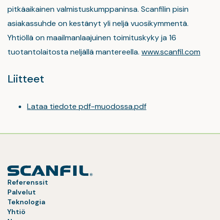
pitkäaikainen valmistuskumppaninsa. Scanfilin pisin
asiakassuhde on kestänyt yli neljä vuosikymmentä.
Yhtiöllä on maailmanlaajuinen toimituskyky ja 16
tuotantolaitosta neljällä mantereella.
www.scanfil.com
Liitteet
Lataa tiedote pdf-muodossa.pdf
Referenssit
Palvelut
Teknologia
Yhtiö