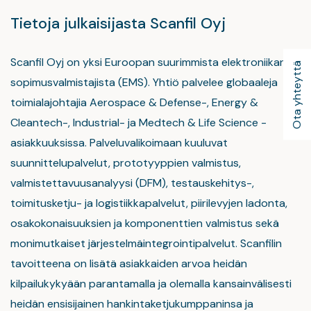
Tietoja julkaisijasta Scanfil Oyj
Scanfil Oyj on yksi Euroopan suurimmista elektroniikan
Ota yhteyttä
sopimusvalmistajista (EMS). Yhtiö palvelee globaaleja
toimialajohtajia Aerospace & Defense-, Energy &
Cleantech-, Industrial- ja Medtech & Life Science -
asiakkuuksissa. Palveluvalikoimaan kuuluvat
suunnittelupalvelut, prototyyppien valmistus,
valmistettavuusanalyysi (DFM), testauskehitys-,
toimitusketju- ja logistiikkapalvelut, piirilevyjen ladonta,
osakokonaisuuksien ja komponenttien valmistus sekä
monimutkaiset järjestelmäintegrointipalvelut. Scanfilin
tavoitteena on lisätä asiakkaiden arvoa heidän
kilpailukykyään parantamalla ja olemalla kansainvälisesti
heidän ensisijainen hankintaketjukumppaninsa ja