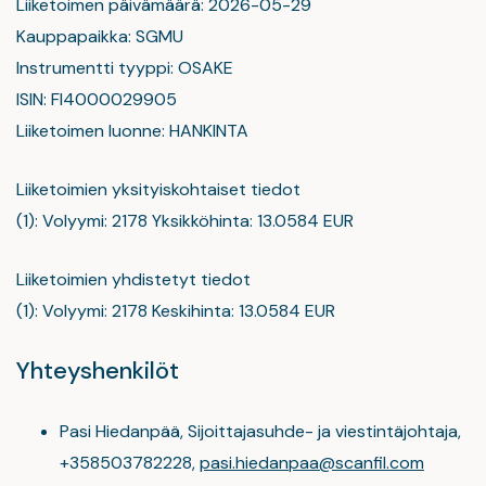
Liiketoimen päivämäärä: 2026-05-29
Kauppapaikka: SGMU
Instrumentti tyyppi: OSAKE
ISIN: FI4000029905
Liiketoimen luonne: HANKINTA
Liiketoimien yksityiskohtaiset tiedot
(1): Volyymi: 2178 Yksikköhinta: 13.0584 EUR
Liiketoimien yhdistetyt tiedot
(1): Volyymi: 2178 Keskihinta: 13.0584 EUR
Yhteyshenkilöt
Pasi Hiedanpää, Sijoittajasuhde- ja viestintäjohtaja,
+358503782228,
pasi.hiedanpaa@scanfil.com