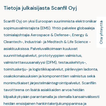
Tietoja julkaisijasta Scanfil Oyj
Scanfil Oyj on yksi Euroopan suurimmista elektroniikan
Ota yhteyttä
sopimusvalmistajista (EMS). Yhtiö palvelee globaaleja
toimialajohtajia Aerospace & Defense-, Energy &
Cleantech-, Industrial- ja Medtech & Life Science -
asiakkuuksissa. Palveluvalikoimaan kuuluvat
suunnittelupalvelut, prototyyppien valmistus,
valmistettavuusanalyysi (DFM), testauskehitys-,
toimitusketju- ja logistiikkapalvelut, piirilevyjen ladonta,
osakokonaisuuksien ja komponenttien valmistus sekä
monimutkaiset järjestelmäintegrointipalvelut. Scanfilin
tavoitteena on lisätä asiakkaiden arvoa heidän
kilpailukykyään parantamalla ja olemalla kansainvälisesti
heidän ensisijainen hankintaketjukumppaninsa ja