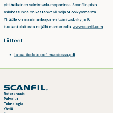
pitkäaikainen valmistuskumppaninsa. Scanfilin pisin
asiakassuhde on kestänyt yli neljä vuosikymmentä.
Yhtiöllä on maailmanlaajuinen toimituskyky ja 16
tuotantolaitosta neljällä mantereella.
www.scanfil.com
Liitteet
Lataa tiedote pdf-muodossa.pdf
Referenssit
Palvelut
Teknologia
Yhtiö