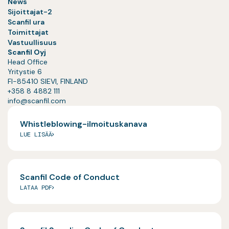
News
Sijoittajat-2
Scanfil ura
Toimittajat
Vastuullisuus
Scanfil Oyj
Head Office
Yritystie 6
FI-85410 SIEVI, FINLAND
+358 8 4882 111
info@scanfil.com
Whistleblowing-ilmoituskanava
LUE LISÄÄ
Scanfil Code of Conduct
LATAA PDF