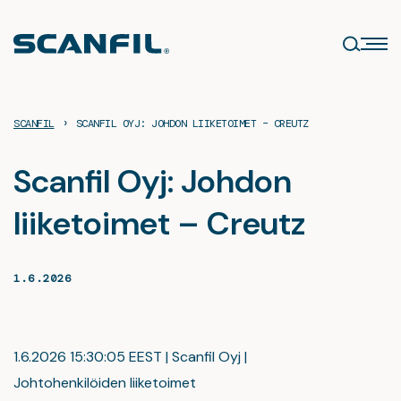
Siirry
sisältöön
›
SCANFIL
SCANFIL OYJ: JOHDON LIIKETOIMET – CREUTZ
Scanfil Oyj: Johdon
liiketoimet – Creutz
1.6.2026
1.6.2026 15:30:05 EEST | Scanfil Oyj |
Johtohenkilöiden liiketoimet