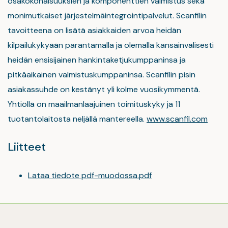
osakokonaisuuksien ja komponenttien valmistus sekä
monimutkaiset järjestelmäintegrointipalvelut. Scanfilin
tavoitteena on lisätä asiakkaiden arvoa heidän
kilpailukykyään parantamalla ja olemalla kansainvälisesti
heidän ensisijainen hankintaketjukumppaninsa ja
pitkäaikainen valmistuskumppaninsa. Scanfilin pisin
asiakassuhde on kestänyt yli kolme vuosikymmentä.
Yhtiöllä on maailmanlaajuinen toimituskyky ja 11
tuotantolaitosta neljällä mantereella.
www.scanfil.com
Liitteet
Lataa tiedote pdf-muodossa.pdf