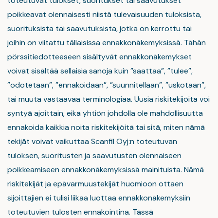
toteutuvat tulokset, suoritukset tai saavutukset
poikkeavat olennaisesti niistä tulevaisuuden tuloksista,
suorituksista tai saavutuksista, jotka on kerrottu tai
joihin on viitattu tällaisissa ennakkonäkemyksissä. Tähän
pörssitiedotteeseen sisältyvät ennakkonäkemykset
voivat sisältää sellaisia sanoja kuin ”saattaa”, ”tulee”,
”odotetaan”, ”ennakoidaan”, ”suunnitellaan”, ”uskotaan”,
tai muuta vastaavaa terminologiaa. Uusia riskitekijöitä voi
syntyä ajoittain, eikä yhtiön johdolla ole mahdollisuutta
ennakoida kaikkia noita riskitekijöitä tai sitä, miten nämä
tekijät voivat vaikuttaa Scanfil Oyj:n toteutuvan
tuloksen, suoritusten ja saavutusten olennaiseen
poikkeamiseen ennakkonäkemyksissä mainituista. Nämä
riskitekijät ja epävarmuustekijät huomioon ottaen
sijoittajien ei tulisi liikaa luottaa ennakkonäkemyksiin
toteutuvien tulosten ennakointina. Tässä