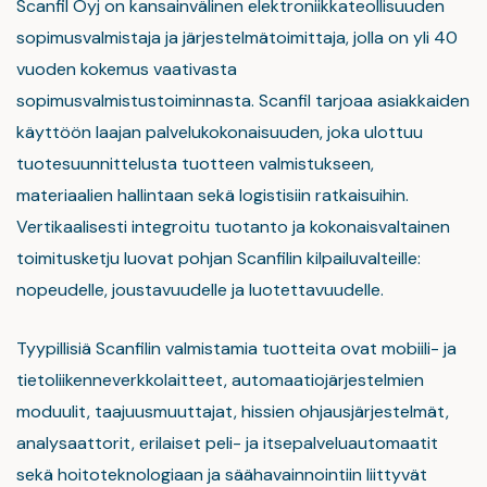
Scanfil Oyj on kansainvälinen elektroniikkateollisuuden
sopimusvalmistaja ja järjestelmätoimittaja, jolla on yli 40
vuoden kokemus vaativasta
sopimusvalmistustoiminnasta. Scanfil tarjoaa asiakkaiden
käyttöön laajan palvelukokonaisuuden, joka ulottuu
tuotesuunnittelusta tuotteen valmistukseen,
materiaalien hallintaan sekä logistisiin ratkaisuihin.
Vertikaalisesti integroitu tuotanto ja kokonaisvaltainen
toimitusketju luovat pohjan Scanfilin kilpailuvalteille:
nopeudelle, joustavuudelle ja luotettavuudelle.
Tyypillisiä Scanfilin valmistamia tuotteita ovat mobiili- ja
tietoliikenneverkkolaitteet, automaatiojärjestelmien
moduulit, taajuusmuuttajat, hissien ohjausjärjestelmät,
analysaattorit, erilaiset peli- ja itsepalveluautomaatit
sekä hoitoteknologiaan ja säähavainnointiin liittyvät