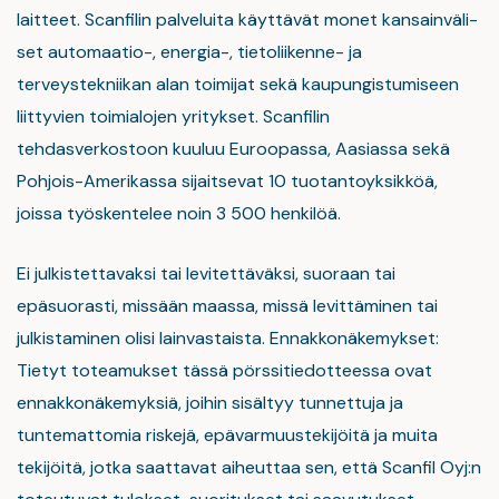
laitteet. Scanfilin palveluita käyttävät monet kansainväli-
set automaatio-, energia-, tietoliikenne- ja
terveystekniikan alan toimijat sekä kaupungistumiseen
liittyvien toimialojen yritykset. Scanfilin
tehdasverkostoon kuuluu Euroopassa, Aasiassa sekä
Pohjois-Amerikassa sijaitsevat 10 tuotantoyksikköä,
joissa työskentelee noin 3 500 henkilöä.
Ei julkistettavaksi tai levitettäväksi, suoraan tai
epäsuorasti, missään maassa, missä levittäminen tai
julkistaminen olisi lainvastaista. Ennakkonäkemykset:
Tietyt toteamukset tässä pörssitiedotteessa ovat
ennakkonäkemyksiä, joihin sisältyy tunnettuja ja
tuntemattomia riskejä, epävarmuustekijöitä ja muita
tekijöitä, jotka saattavat aiheuttaa sen, että Scanfil Oyj:n