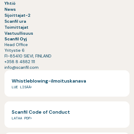
Yhtiö
News
Sijoittajat-2
Scanfil ura
Toimittajat
Vastuullisuus
Scanfil Oyj
Head Office
Yritystie 6
FI-85410 SIEVI, FINLAND
+358 8 4882 111
info@scanfil.com
Whistleblowing-ilmoituskanava
LUE LISÄÄ
Scanfil Code of Conduct
LATAA PDF