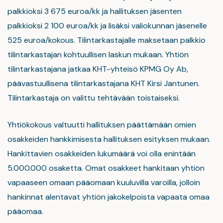
palkkioksi 3 675 euroa/kk ja hallituksen jäsenten
palkkioksi 2 100 euroa/kk ja lisäksi valiokunnan jäsenelle
525 euroa/kokous. Tilintarkastajalle maksetaan palkkio
tilintarkastajan kohtuullisen laskun mukaan. Yhtiön
tilintarkastajana jatkaa KHT-yhteisö KPMG Oy Ab,
päävastuullisena tilintarkastajana KHT Kirsi Jantunen.
Tilintarkastaja on valittu tehtävään toistaiseksi.
Yhtiökokous valtuutti hallituksen päättämään omien
osakkeiden hankkimisesta hallituksen esityksen mukaan.
Hankittavien osakkeiden lukumäärä voi olla enintään
5.000.000 osaketta. Omat osakkeet hankitaan yhtiön
vapaaseen omaan pääomaan kuuluvilla varoilla, jolloin
hankinnat alentavat yhtiön jakokelpoista vapaata omaa
pääomaa.