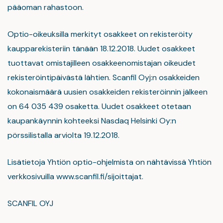
pääoman rahastoon.
Optio-oikeuksilla merkityt osakkeet on rekisteröity
kaupparekisteriin tänään 18.12.2018. Uudet osakkeet
tuottavat omistajilleen osakkeenomistajan oikeudet
rekisteröintipäivästä lähtien. Scanfil Oyj:n osakkeiden
kokonaismäärä uusien osakkeiden rekisteröinnin jälkeen
on 64 035 439 osaketta. Uudet osakkeet otetaan
kaupankäynnin kohteeksi Nasdaq Helsinki Oy:n
pörssilistalla arviolta 19.12.2018.
Lisätietoja Yhtiön optio-ohjelmista on nähtävissä Yhtiön
verkkosivuilla www.scanfil.fi/sijoittajat.
SCANFIL OYJ