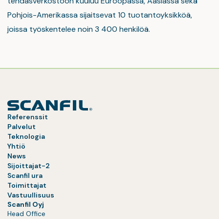
tehdasverkostoon kuuluu Euroopassa, Aasiassa sekä
Pohjois-Amerikassa sijaitsevat 10 tuotantoyksikköä,
joissa työskentelee noin 3 400 henkilöä.
Referenssit
Palvelut
Teknologia
Yhtiö
News
Sijoittajat-2
Scanfil ura
Toimittajat
Vastuullisuus
Scanfil Oyj
Head Office