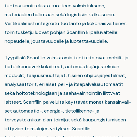
tuotesuunnittelusta tuotteen valmistukseen,
materiaalien hallintaan sekä logistisiin ratkaisuihin.
Vertikaalisesti integroitu tuotanto ja kokonaisvaltainen
toimitusketju luovat pohjan Scanfilin kilpailuvalteille:
nopeudelle, joustavuudelle ja luotettavuudelle.
Tyypillisiä Scanfilin valmistamia tuotteita ovat mobiili- ja
tietoliikenneverkkolaitteet, automaatiojärjestelmien
moduulit, taajuusmuuttajat, hissien ohjausjärjestelmät,
analysaattorit, erilaiset peli- ja itsepalveluautomaatit
sekä hoitoteknologiaan ja säähavainnointiin liittyvät
laitteet. Scanfilin palveluita käyttävät monet kansainväli-
set automaatio-, energia-, tietoliikenne- ja
terveystekniikan alan toimijat sekä kaupungistumiseen
liittyvien toimialojen yritykset. Scanfilin