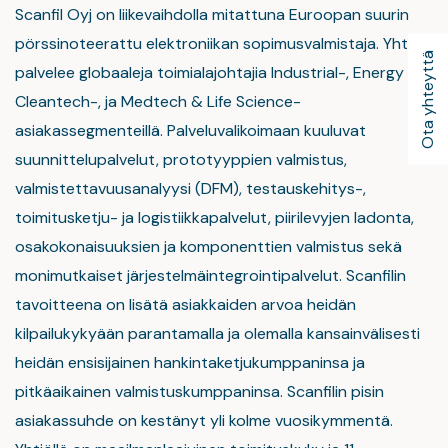
Scanfil Oyj on liikevaihdolla mitattuna Euroopan suurin
pörssinoteerattu elektroniikan sopimusvalmistaja. Yhtiö
Ota yhteyttä
palvelee globaaleja toimialajohtajia Industrial-, Energy &
Cleantech-, ja Medtech & Life Science-
asiakassegmenteillä. Palveluvalikoimaan kuuluvat
suunnittelupalvelut, prototyyppien valmistus,
valmistettavuusanalyysi (DFM), testauskehitys-,
toimitusketju- ja logistiikkapalvelut, piirilevyjen ladonta,
osakokonaisuuksien ja komponenttien valmistus sekä
monimutkaiset järjestelmäintegrointipalvelut. Scanfilin
tavoitteena on lisätä asiakkaiden arvoa heidän
kilpailukykyään parantamalla ja olemalla kansainvälisesti
heidän ensisijainen hankintaketjukumppaninsa ja
pitkäaikainen valmistuskumppaninsa. Scanfilin pisin
asiakassuhde on kestänyt yli kolme vuosikymmentä.