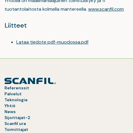
Yhtiöllä on maailmanlaajuinen toimituskyky ja 11
tuotantolaitosta kolmella mantereella.
www.scanfil.com
Liitteet
Lataa tiedote pdf-muodossa.pdf
Referenssit
Palvelut
Teknologia
Yhtiö
News
Sijoittajat-2
Scanfil ura
Toimittajat