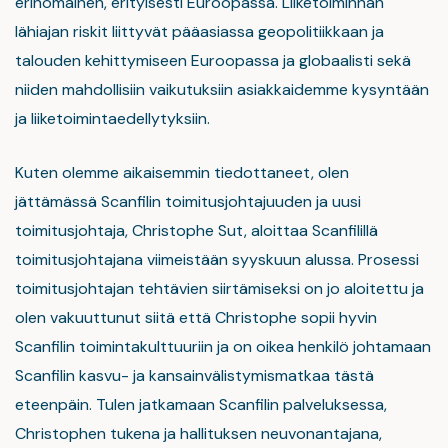
erinomainen, erityisesti Euroopassa. Liiketoiminnan
lähiajan riskit liittyvät pääasiassa geopolitiikkaan ja
talouden kehittymiseen Euroopassa ja globaalisti sekä
niiden mahdollisiin vaikutuksiin asiakkaidemme kysyntään
ja liiketoimintaedellytyksiin.
Kuten olemme aikaisemmin tiedottaneet, olen
jättämässä Scanfilin toimitusjohtajuuden ja uusi
toimitusjohtaja, Christophe Sut, aloittaa Scanfilillä
toimitusjohtajana viimeistään syyskuun alussa. Prosessi
toimitusjohtajan tehtävien siirtämiseksi on jo aloitettu ja
olen vakuuttunut siitä että Christophe sopii hyvin
Scanfilin toimintakulttuuriin ja on oikea henkilö johtamaan
Scanfilin kasvu- ja kansainvälistymismatkaa tästä
eteenpäin. Tulen jatkamaan Scanfilin palveluksessa,
Christophen tukena ja hallituksen neuvonantajana,