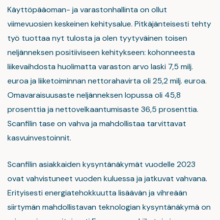
Käyttöpääoman- ja varastonhallinta on ollut
viimevuosien keskeinen kehitysalue. Pitkäjänteisesti tehty
työ tuottaa nyt tulosta ja olen tyytyväinen toisen
neljänneksen positiiviseen kehitykseen: kohonneesta
liikevaihdosta huolimatta varaston arvo laski 7,5 milj.
euroa ja liiketoiminnan nettorahavirta oli 25,2 milj. euroa.
Omavaraisuusaste neljänneksen lopussa oli 45,8
prosenttia ja nettovelkaantumisaste 36,5 prosenttia.
Scanfilin tase on vahva ja mahdollistaa tarvittavat
kasvuinvestoinnit.
Scanfilin asiakkaiden kysyntänäkymät vuodelle 2023
ovat vahvistuneet vuoden kuluessa ja jatkuvat vahvana.
Erityisesti energiatehokkuutta lisäävän ja vihreään
siirtymän mahdollistavan teknologian kysyntänäkymä on