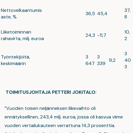
Nettovelkaantumis
37,
36,5
45,4
aste, %
8
Liiketoiminnan
10,
24,3
-11,7
rahavirta, milj. euroa
2
3
Työntekijöitä,
3
3
9,2
40
keskimäärin
647
339
3
TOIMITUSJOHTAJA PETTERI JOKITALO:
”Vuoden toisen neljänneksen liikevaihto oli
ennätyksellinen, 243,4 milj. euroa, jossa oli kasvua viime
vuoden vertailukauteen verrattuna 14,3 prosenttia.