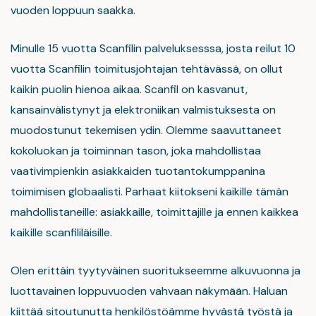
vuoden loppuun saakka.
Minulle 15 vuotta Scanfilin palveluksesssa, josta reilut 10
vuotta Scanfilin toimitusjohtajan tehtävässä, on ollut
kaikin puolin hienoa aikaa. Scanfil on kasvanut,
kansainvälistynyt ja elektroniikan valmistuksesta on
muodostunut tekemisen ydin. Olemme saavuttaneet
kokoluokan ja toiminnan tason, joka mahdollistaa
vaativimpienkin asiakkaiden tuotantokumppanina
toimimisen globaalisti. Parhaat kiitokseni kaikille tämän
mahdollistaneille: asiakkaille, toimittajille ja ennen kaikkea
kaikille scanfililäisille.
Olen erittäin tyytyväinen suoritukseemme alkuvuonna ja
luottavainen loppuvuoden vahvaan näkymään. Haluan
kiittää sitoutunutta henkilöstöämme hyvästä työstä ja