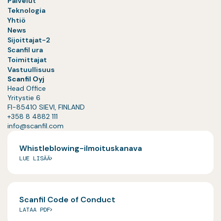
Palvelut
Teknologia
Yhtiö
News
Sijoittajat-2
Scanfil ura
Toimittajat
Vastuullisuus
Scanfil Oyj
Head Office
Yritystie 6
FI-85410 SIEVI, FINLAND
+358 8 4882 111
info@scanfil.com
Whistleblowing-ilmoituskanava
LUE LISÄÄ
Scanfil Code of Conduct
LATAA PDF