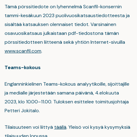
Tämä pörssitiedote on lyhennelmä Scanfil-konsernin
tammi-kesäkuun 2023 puolivuosikatsaustiedotteesta ja
sisältää katsauksen olennaiset tiedot. Varsinainen
osavuosikatsaus julkaistaan pdf-tiedostona tämän
pörssitiedotteen liitteenä sekä yhtiön Internet-sivuilla
www.scanfil.com
.
Teams-kokous
Englanninkielinen Teams-kokous analyytikoille, sijoittajille
ja medialle järjestetään samana päivänä, 4.elokuuta
2023, klo 10.00–11.00. Tuloksen esittelee toimitusjohtaja
Petteri Jokitalo.
Tilaisuuteen voi liittyä
täällä
. Yleisö voi kysyä kysymyksiä
tilaisuuden lopussa.