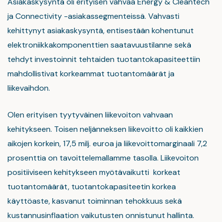
Asiakaskysyntä oli erityisen vahvaa Energy & Cleantech
ja Connectivity -asiakassegmenteissä. Vahvasti
kehittynyt asiakaskysyntä, entisestään kohentunut
elektroniikkakomponenttien saatavuustilanne sekä
tehdyt investoinnit tehtaiden tuotantokapasiteettiin
mahdollistivat korkeammat tuotantomäärät ja
liikevaihdon.
Olen erityisen tyytyväinen liikevoiton vahvaan
kehitykseen. Toisen neljänneksen liikevoitto oli kaikkien
aikojen korkein, 17,5 milj. euroa ja liikevoittomarginaali 7,2
prosenttia on tavoittelemallamme tasolla. Liikevoiton
positiiviseen kehitykseen myötävaikutti korkeat
tuotantomäärät, tuotantokapasiteetin korkea
käyttöaste, kasvanut toiminnan tehokkuus sekä
kustannusinflaation vaikutusten onnistunut hallinta.