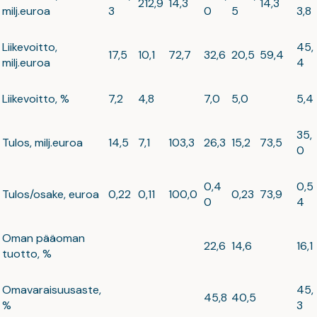
212,9
14,3
14,3
milj.euroa
3
0
5
3,8
Liikevoitto,
45,
17,5
10,1
72,7
32,6
20,5
59,4
milj.euroa
4
Liikevoitto, %
7,2
4,8
7,0
5,0
5,4
35,
Tulos, milj.euroa
14,5
7,1
103,3
26,3
15,2
73,5
0
0,4
0,5
Tulos/osake, euroa
0,22
0,11
100,0
0,23
73,9
0
4
Oman pääoman
22,6
14,6
16,1
tuotto, %
Omavaraisuusaste,
45,
45,8
40,5
%
3