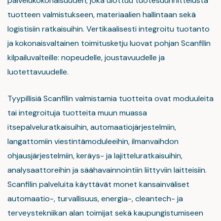
palvelukokonaisuuden, joka ulottuu tuotesuunnittelusta
tuotteen valmistukseen, materiaalien hallintaan sekä
logistisiin ratkaisuihin. Vertikaalisesti integroitu tuotanto
ja kokonaisvaltainen toimitusketju luovat pohjan Scanfilin
kilpailuvalteille: nopeudelle, joustavuudelle ja
luotettavuudelle.
Tyypillisiä Scanfilin valmistamia tuotteita ovat moduuleita
tai integroituja tuotteita muun muassa
itsepalveluratkaisuihin, automaatiojärjestelmiin,
langattomiin viestintämoduleeihin, ilmanvaihdon
ohjausjärjestelmiin, keräys- ja lajitteluratkaisuihin,
analysaattoreihin ja säähavainnointiin liittyviin laitteisiin.
Scanfilin palveluita käyttävät monet kansainväliset
automaatio-, turvallisuus, energia-, cleantech- ja
terveystekniikan alan toimijat sekä kaupungistumiseen