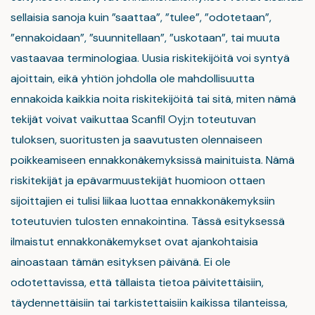
sellaisia sanoja kuin ”saattaa”, ”tulee”, ”odotetaan”,
”ennakoidaan”, ”suunnitellaan”, ”uskotaan”, tai muuta
vastaavaa terminologiaa. Uusia riskitekijöitä voi syntyä
ajoittain, eikä yhtiön johdolla ole mahdollisuutta
ennakoida kaikkia noita riskitekijöitä tai sitä, miten nämä
tekijät voivat vaikuttaa Scanfil Oyj:n toteutuvan
tuloksen, suoritusten ja saavutusten olennaiseen
poikkeamiseen ennakkonäkemyksissä mainituista. Nämä
riskitekijät ja epävarmuustekijät huomioon ottaen
sijoittajien ei tulisi liikaa luottaa ennakkonäkemyksiin
toteutuvien tulosten ennakointina. Tässä esityksessä
ilmaistut ennakkonäkemykset ovat ajankohtaisia
ainoastaan tämän esityksen päivänä. Ei ole
odotettavissa, että tällaista tietoa päivitettäisiin,
täydennettäisiin tai tarkistettaisiin kaikissa tilanteissa,