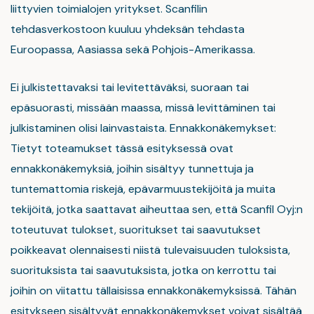
liittyvien toimialojen yritykset. Scanfilin
tehdasverkostoon kuuluu yhdeksän tehdasta
Euroopassa, Aasiassa sekä Pohjois-Amerikassa.
Ei julkistettavaksi tai levitettäväksi, suoraan tai
epäsuorasti, missään maassa, missä levittäminen tai
julkistaminen olisi lainvastaista. Ennakkonäkemykset:
Tietyt toteamukset tässä esityksessä ovat
ennakkonäkemyksiä, joihin sisältyy tunnettuja ja
tuntemattomia riskejä, epävarmuustekijöitä ja muita
tekijöitä, jotka saattavat aiheuttaa sen, että Scanfil Oyj:n
toteutuvat tulokset, suoritukset tai saavutukset
poikkeavat olennaisesti niistä tulevaisuuden tuloksista,
suorituksista tai saavutuksista, jotka on kerrottu tai
joihin on viitattu tällaisissa ennakkonäkemyksissä. Tähän
esitykseen sisältyvät ennakkonäkemykset voivat sisältää