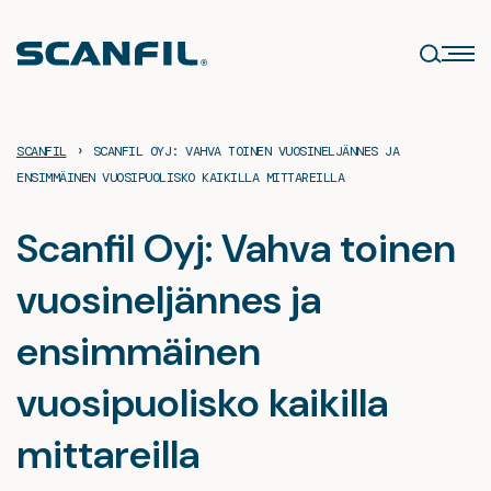
Siirry
sisältöön
›
SCANFIL
SCANFIL OYJ: VAHVA TOINEN VUOSINELJÄNNES JA
ENSIMMÄINEN VUOSIPUOLISKO KAIKILLA MITTAREILLA
Scanfil Oyj: Vahva toinen
vuosineljännes ja
ensimmäinen
vuosipuolisko kaikilla
mittareilla