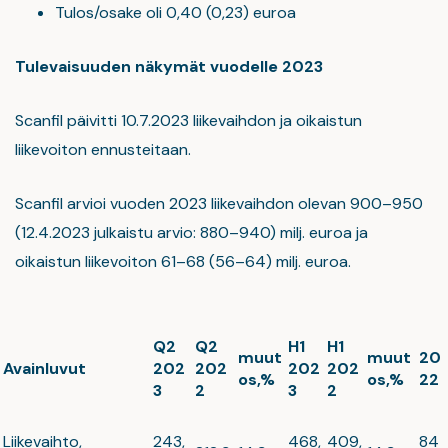
Tulos/osake oli 0,40 (0,23) euroa
Tulevaisuuden näkymät vuodelle 2023
Scanfil päivitti 10.7.2023 liikevaihdon ja oikaistun
liikevoiton ennusteitaan.
Scanfil arvioi vuoden 2023 liikevaihdon olevan 900–950
(12.4.2023 julkaistu arvio: 880–940) milj. euroa ja
oikaistun liikevoiton 61–68 (56–64) milj. euroa.
Q2
Q2
H1
H1
muut
muut
20
Avainluvut
202
202
202
202
os,%
os,%
22
3
2
3
2
Liikevaihto,
243,
468,
409,
84