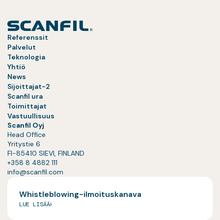
Referenssit
Palvelut
Teknologia
Yhtiö
News
Sijoittajat-2
Scanfil ura
Toimittajat
Vastuullisuus
Scanfil Oyj
Head Office
Yritystie 6
FI-85410 SIEVI, FINLAND
+358 8 4882 111
info@scanfil.com
Whistleblowing-ilmoituskanava
LUE LISÄÄ