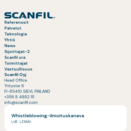
Referenssit
Palvelut
Teknologia
Yhtiö
News
Sijoittajat-2
Scanfil ura
Toimittajat
Vastuullisuus
Scanfil Oyj
Head Office
Yritystie 6
FI-85410 SIEVI, FINLAND
+358 8 4882 111
info@scanfil.com
Whistleblowing-ilmoituskanava
LUE LISÄÄ