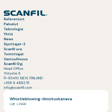
Referenssit
Palvelut
Teknologia
Yhtiö
News
Sijoittajat-2
Scanfil ura
Toimittajat
Vastuullisuus
Scanfil Oyj
Head Office
Yritystie 6
FI-85410 SIEVI, FINLAND
+358 8 4882 111
info@scanfil.com
Whistleblowing-ilmoituskanava
LUE LISÄÄ