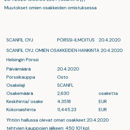
Muutokset omien osakkeiden omistuksessa
SCANFIL OYJ
PÖRSSI-ILMOITUS
20.4.2020
SCANFIL OYJ: OMIEN OSAKKEIDEN HANKINTA 20.4.2020
Helsingin Pörssi
Päivämäärä
20.4.2020
Pörssikauppa
Osto
Osakelaji
SCANFL
Osakemäärä
2,630
osaketta
Keskihinta/ osake
4.3518
EUR
Kokonaishinta
11,445.23
EUR
Yhtiön hallussa olevat omat osakkeet 20.4.2020
tehtyjen kauppojen jälkeen: 450 101 kpl.