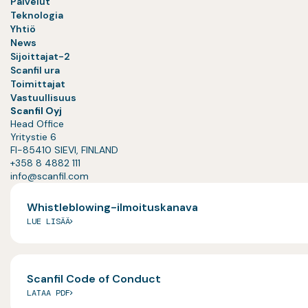
Palvelut
Teknologia
Yhtiö
News
Sijoittajat-2
Scanfil ura
Toimittajat
Vastuullisuus
Scanfil Oyj
Head Office
Yritystie 6
FI-85410 SIEVI, FINLAND
+358 8 4882 111
info@scanfil.com
Whistleblowing-ilmoituskanava
LUE LISÄÄ
Scanfil Code of Conduct
LATAA PDF