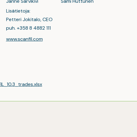
Janne Sarvikivi
Sami Huttunen
Lisätietoja:
Petteri Jokitalo, CEO
puh. +358 8 4882 111
www.scanfil.com
L_10.3_trades.xlsx