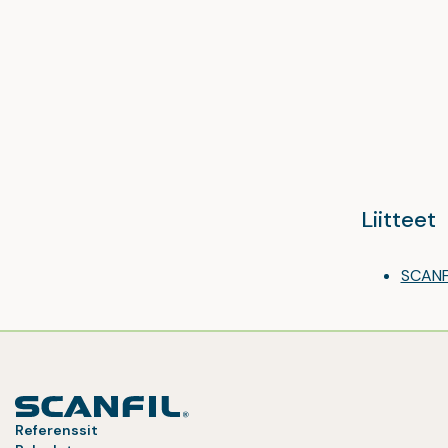
Liitteet
SCANFI
Referenssit