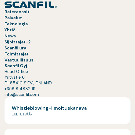
Referenssit
Palvelut
Teknologia
Yhtiö
News
Sijoittajat-2
Scanfil ura
Toimittajat
Vastuullisuus
Scanfil Oyj
Head Office
Yritystie 6
FI-85410 SIEVI, FINLAND
+358 8 4882 111
info@scanfil.com
Whistleblowing-ilmoituskanava
LUE LISÄÄ