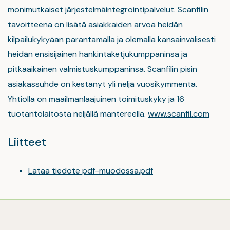
monimutkaiset järjestelmäintegrointipalvelut. Scanfilin
tavoitteena on lisätä asiakkaiden arvoa heidän
kilpailukykyään parantamalla ja olemalla kansainvälisesti
heidän ensisijainen hankintaketjukumppaninsa ja
pitkäaikainen valmistuskumppaninsa. Scanfilin pisin
asiakassuhde on kestänyt yli neljä vuosikymmentä.
Yhtiöllä on maailmanlaajuinen toimituskyky ja 16
tuotantolaitosta neljällä mantereella.
www.scanfil.com
Liitteet
Lataa tiedote pdf-muodossa.pdf