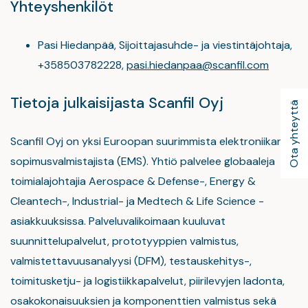
Yhteyshenkilöt
Pasi Hiedanpää, Sijoittajasuhde- ja viestintäjohtaja,
+358503782228,
pasi.hiedanpaa@scanfil.com
Tietoja julkaisijasta Scanfil Oyj
Ota yhteyttä
Scanfil Oyj on yksi Euroopan suurimmista elektroniikan
sopimusvalmistajista (EMS). Yhtiö palvelee globaaleja
toimialajohtajia Aerospace & Defense-, Energy &
Cleantech-, Industrial- ja Medtech & Life Science -
asiakkuuksissa. Palveluvalikoimaan kuuluvat
suunnittelupalvelut, prototyyppien valmistus,
valmistettavuusanalyysi (DFM), testauskehitys-,
toimitusketju- ja logistiikkapalvelut, piirilevyjen ladonta,
osakokonaisuuksien ja komponenttien valmistus sekä