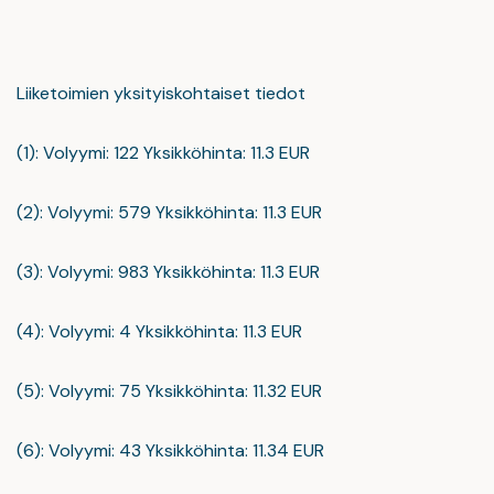
Liiketoimien yksityiskohtaiset tiedot
(1): Volyymi: 122 Yksikköhinta: 11.3 EUR
(2): Volyymi: 579 Yksikköhinta: 11.3 EUR
(3): Volyymi: 983 Yksikköhinta: 11.3 EUR
(4): Volyymi: 4 Yksikköhinta: 11.3 EUR
(5): Volyymi: 75 Yksikköhinta: 11.32 EUR
(6): Volyymi: 43 Yksikköhinta: 11.34 EUR