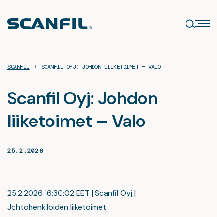
Siirry
sisältöön
›
SCANFIL
SCANFIL OYJ: JOHDON LIIKETOIMET – VALO
Scanfil Oyj: Johdon
liiketoimet – Valo
25.2.2026
25.2.2026 16:30:02 EET | Scanfil Oyj |
Johtohenkilöiden liiketoimet