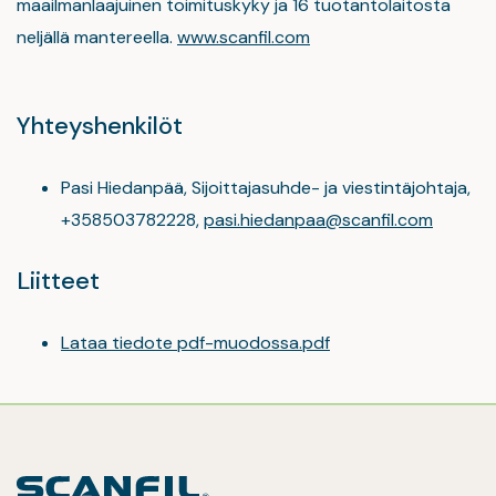
maailmanlaajuinen toimituskyky ja 16 tuotantolaitosta
neljällä mantereella.
www.scanfil.com
Yhteyshenkilöt
Pasi Hiedanpää, Sijoittajasuhde- ja viestintäjohtaja,
+358503782228,
pasi.hiedanpaa@scanfil.com
Liitteet
Lataa tiedote pdf-muodossa.pdf