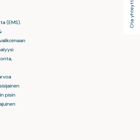
Ota yhteyttä
sta (EMS).
&
uvalikoimaan
alyysi
donta,
 arvoa
isijainen
n pisin
ajuinen