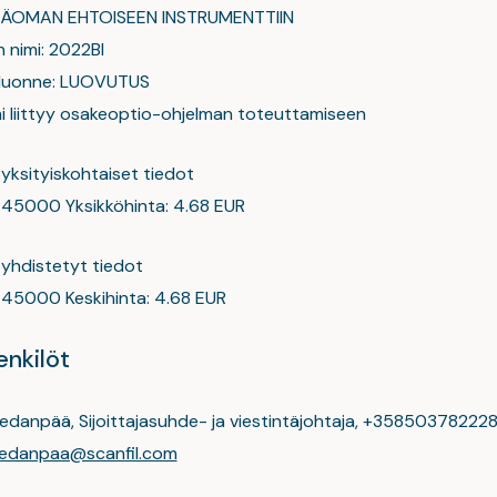
ÄÄOMAN EHTOISEEN INSTRUMENTTIIN
 nimi: 2022BI
 luonne: LUOVUTUS
imi liittyy osakeoptio-ohjelman toteuttamiseen
 yksityiskohtaiset tiedot
i: 45000 Yksikköhinta: 4.68 EUR
 yhdistetyt tiedot
: 45000 Keskihinta: 4.68 EUR
nkilöt
iedanpää, Sijoittajasuhde- ja viestintäjohtaja, +358503782228
hiedanpaa@scanfil.com