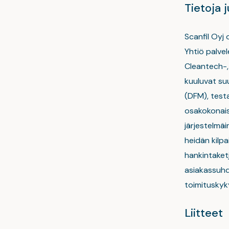
Tietoja j
Scanfil Oyj
Yhtiö palve
Cleantech-, 
kuuluvat su
(DFM), testa
osakokonais
järjestelmäi
heidän kilpa
hankintaket
asiakassuhd
toimituskyky
Liitteet