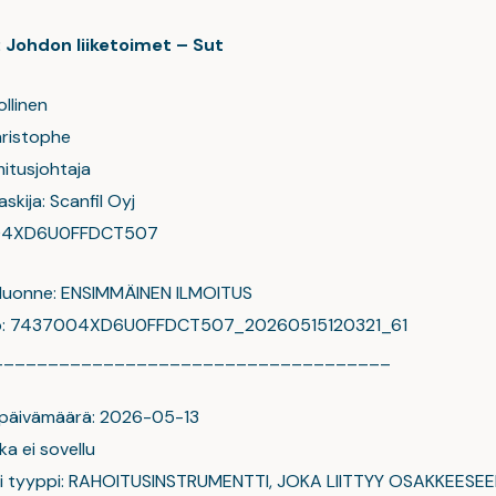
: Johdon liiketoimet – Sut
ollinen
hristophe
itusjohtaja
askija: Scanfil Oyj
004XD6U0FFDCT507
 luonne: ENSIMMÄINEN ILMOITUS
ro: 7437004XD6U0FFDCT507_20260515120321_61
____________________________________
 päivämäärä: 2026-05-13
a ei sovellu
ti tyyppi: RAHOITUSINSTRUMENTTI, JOKA LIITTYY OSAKKEESEE