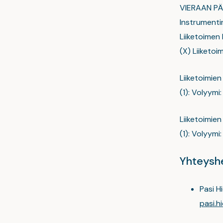
VIERAAN P
Instrumentin
Liiketoimen
(X) Liiketo
Liiketoimien
(1): Volyym
Liiketoimien
(1): Volyymi
Yhteyshe
Pasi H
pasi.