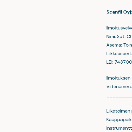
Scanfil Oyj
Ilmoitusvelv
Nimi: Sut, C
Asema: Toim
Liikkeeseenl
LEI: 7437
Ilmoituksen
Viitenume
________
Liiketoimen
Kauppapaikk
Instrument