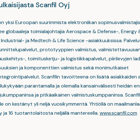
ulkaisijasta Scanfil Oyj
 on yksi Euroopan suurimmista elektroniikan sopimusvalmistaji
lee globaaleja toimialajohtajia Aerospace & Defense-, Energy 
Industrial- ja Medtech & Life Science -asiakkuuksissa. Palvel
unnittelupalvelut, prototyyppien valmistus, valmistettavuusan
uskehitys-, toimitusketju- ja logistiikkapalvelut, piirilevyjen la
uuksien ja komponenttien valmistus sekä monimutkaiset
ntegrointipalvelut. Scanfilin tavoitteena on lisätä asiakkaiden
ilukykyään parantamalla ja olemalla kansainvälisesti heidän ens
jukumppaninsa ja pitkäaikainen valmistuskumppaninsa. Scanfili
e on kestänyt yli neljä vuosikymmentä. Yhtiöllä on maailmanla
 ja 16 tuotantolaitosta neljällä mantereella.
www.scanfil.com