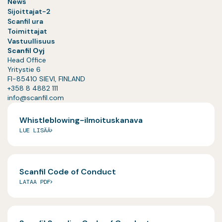
News
Sijoittajat-2
Scanfil ura
Toimittajat
Vastuullisuus
Scanfil Oyj
Head Office
Yritystie 6
FI-85410 SIEVI, FINLAND
+358 8 4882 111
info@scanfil.com
Whistleblowing-ilmoituskanava
LUE LISÄÄ
Scanfil Code of Conduct
LATAA PDF