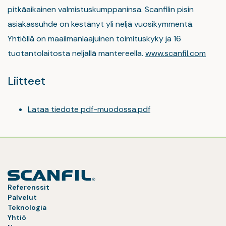
pitkäaikainen valmistuskumppaninsa. Scanfilin pisin
asiakassuhde on kestänyt yli neljä vuosikymmentä.
Yhtiöllä on maailmanlaajuinen toimituskyky ja 16
tuotantolaitosta neljällä mantereella.
www.scanfil.com
Liitteet
Lataa tiedote pdf-muodossa.pdf
Referenssit
Palvelut
Teknologia
Yhtiö