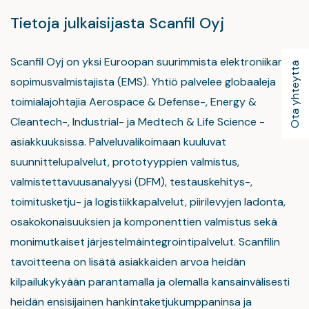
Tietoja julkaisijasta Scanfil Oyj
Scanfil Oyj on yksi Euroopan suurimmista elektroniikan
Ota yhteyttä
sopimusvalmistajista (EMS). Yhtiö palvelee globaaleja
toimialajohtajia Aerospace & Defense-, Energy &
Cleantech-, Industrial- ja Medtech & Life Science -
asiakkuuksissa. Palveluvalikoimaan kuuluvat
suunnittelupalvelut, prototyyppien valmistus,
valmistettavuusanalyysi (DFM), testauskehitys-,
toimitusketju- ja logistiikkapalvelut, piirilevyjen ladonta,
osakokonaisuuksien ja komponenttien valmistus sekä
monimutkaiset järjestelmäintegrointipalvelut. Scanfilin
tavoitteena on lisätä asiakkaiden arvoa heidän
kilpailukykyään parantamalla ja olemalla kansainvälisesti
heidän ensisijainen hankintaketjukumppaninsa ja