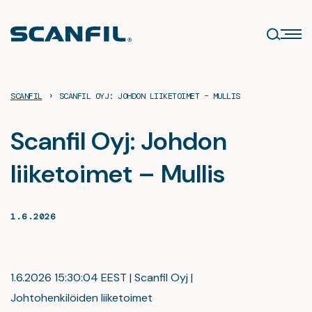
Siirry
sisältöön
›
SCANFIL
SCANFIL OYJ: JOHDON LIIKETOIMET – MULLIS
Scanfil Oyj: Johdon
liiketoimet – Mullis
1.6.2026
1.6.2026 15:30:04 EEST | Scanfil Oyj |
Johtohenkilöiden liiketoimet