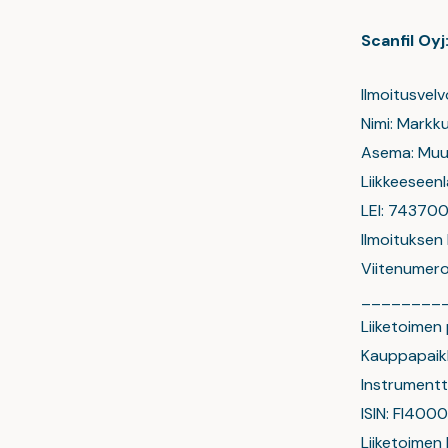
Scanfil Oy
Ilmoitusvelv
Nimi: Markk
Asema: Muu 
Liikkeeseenl
LEI: 7437
Ilmoituksen
Viitenumer
________
Liiketoimen
Kauppapaik
Instrumentt
ISIN: FI40
Liiketoimen