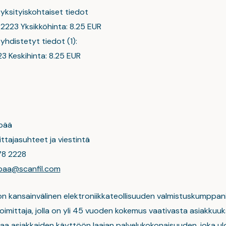
 yksityiskohtaiset tiedot
: 2223 Yksikköhinta: 8.25 EUR
 yhdistetyt tiedot (1):
3 Keskihinta: 8.25 EUR
pää
oittajasuhteet ja viestintä
78 2228
npaa@scanfil.com
on kansainvälinen elektroniikkateollisuuden valmistuskumppani
oimittaja, jolla on yli 45 vuoden kokemus vaativasta asiakkuuk
joaa asiakkaiden käyttöön laajan palvelukokonaisuuden, joka ul