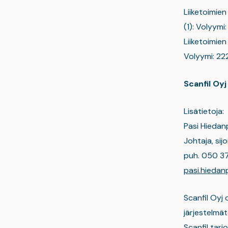
Liiketoimien
(1): Volyymi
Liiketoimien
Volyymi: 222
Scanfil Oyj
Lisätietoja:
Pasi Hiedan
Johtaja, sij
puh. 050 3
pasi.hieda
Scanfil Oyj 
järjestelmät
Scanfil tar