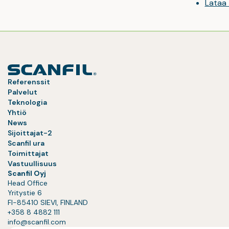
Lataa
Referenssit
Palvelut
Teknologia
Yhtiö
News
Sijoittajat-2
Scanfil ura
Toimittajat
Vastuullisuus
Scanfil Oyj
Head Office
Yritystie 6
FI-85410 SIEVI, FINLAND
+358 8 4882 111
info@scanfil.com