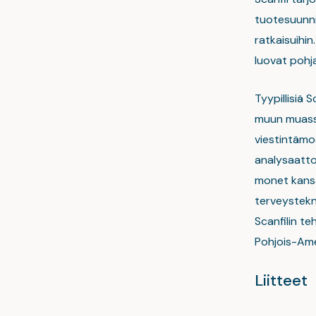
tuotesuunnit
ratkaisuihin
luovat pohja
Tyypillisiä 
muun muassa
viestintämod
analysaattore
monet kansai
terveystekni
Scanfilin t
Pohjois-Ame
Liitteet