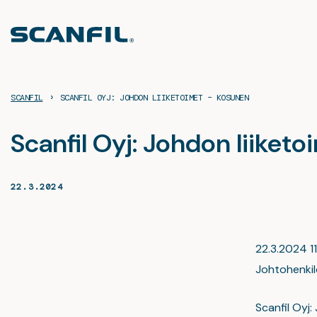
Siirry
sisältöön
›
SCANFIL
SCANFIL OYJ: JOHDON LIIKETOIMET – KOSUNEN
Scanfil Oyj: Johdon liiket
22.3.2024
22.3.2024 11
Johtohenkilö
Scanfil Oyj