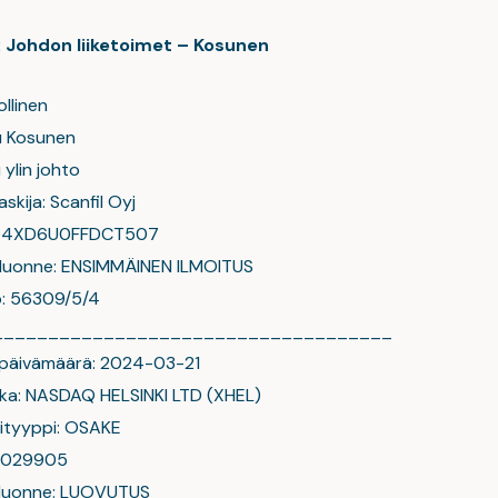
j: Johdon liiketoimet – Kosunen
ollinen
u Kosunen
ylin johto
askija: Scanfil Oyj
004XD6U0FFDCT507
 luonne: ENSIMMÄINEN ILMOITUS
o: 56309/5/4
____________________________________
 päivämäärä: 2024-03-21
ka: NASDAQ HELSINKI LTD (XHEL)
ityyppi: OSAKE
00029905
 luonne: LUOVUTUS