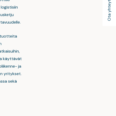
Ota yhteyttä
ogistisiin
tusketju
ttavuudelle.
 tuotteita
n
tkaisuihin,
ita käyttävät
liikenne- ja
n yritykset.
assa sekä