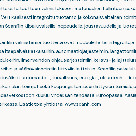
telusta tuotteen valmistukseen, materiaalien hallintaan sekä l
. Vertikaalisesti integroitu tuotanto ja kokonaisvaltainen toimi
n Scanfilin kilpailuvalteille: nopeudelle, joustavuudelle ja luote
Scanfilin valmistamia tuotteita ovat moduuleita tai integroituja
 itsepalveluratkaisuihin, automaatiojärjestelmiin, langattomii
uleeihin, ilmanvaihdon ohjausjärjestelmiin, keräys- ja lajittelura
ihin ja säähavainnointiin liittyviin laitteisiin. Scanfilin palvelu
nväliset automaatio-, turvallisuus, energia-, cleantech-, tieto
ikan alan toimijat sekä kaupungistumiseen liittyvien toimialoje
ehdasverkostoon kuuluu yhdeksän tehdasta Euroopassa, Aasi
rikassa. Lisätietoja yhtiöstä:
www.scanfil.com