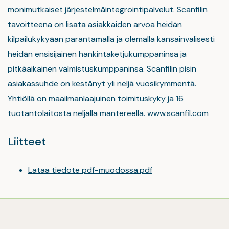
monimutkaiset järjestelmäintegrointipalvelut. Scanfilin
tavoitteena on lisätä asiakkaiden arvoa heidän
kilpailukykyään parantamalla ja olemalla kansainvälisesti
heidän ensisijainen hankintaketjukumppaninsa ja
pitkäaikainen valmistuskumppaninsa. Scanfilin pisin
asiakassuhde on kestänyt yli neljä vuosikymmentä.
Yhtiöllä on maailmanlaajuinen toimituskyky ja 16
tuotantolaitosta neljällä mantereella.
www.scanfil.com
Liitteet
Lataa tiedote pdf-muodossa.pdf