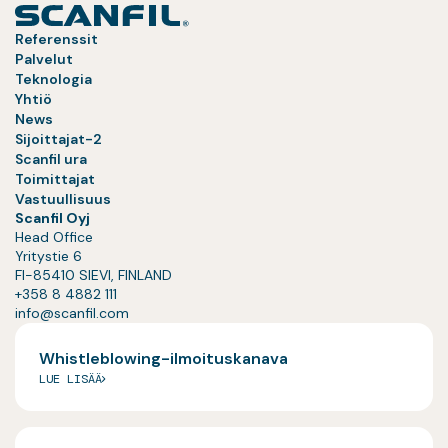
Referenssit
Palvelut
Teknologia
Yhtiö
News
Sijoittajat-2
Scanfil ura
Toimittajat
Vastuullisuus
Scanfil Oyj
Head Office
Yritystie 6
FI-85410 SIEVI, FINLAND
+358 8 4882 111
info@scanfil.com
Whistleblowing-ilmoituskanava
LUE LISÄÄ