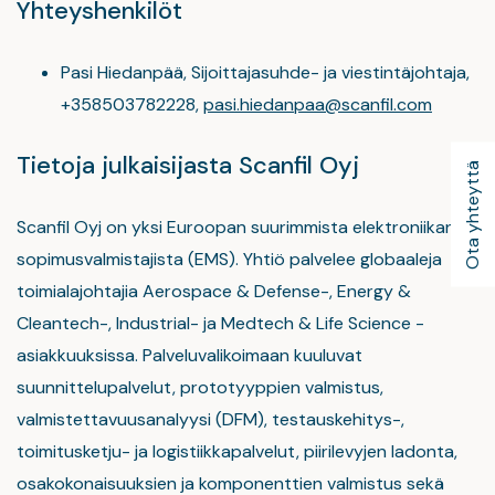
Yhteyshenkilöt
Pasi Hiedanpää, Sijoittajasuhde- ja viestintäjohtaja,
+358503782228,
pasi.hiedanpaa@scanfil.com
Tietoja julkaisijasta Scanfil Oyj
Ota yhteyttä
Scanfil Oyj on yksi Euroopan suurimmista elektroniikan
sopimusvalmistajista (EMS). Yhtiö palvelee globaaleja
toimialajohtajia Aerospace & Defense-, Energy &
Cleantech-, Industrial- ja Medtech & Life Science -
asiakkuuksissa. Palveluvalikoimaan kuuluvat
suunnittelupalvelut, prototyyppien valmistus,
valmistettavuusanalyysi (DFM), testauskehitys-,
toimitusketju- ja logistiikkapalvelut, piirilevyjen ladonta,
osakokonaisuuksien ja komponenttien valmistus sekä