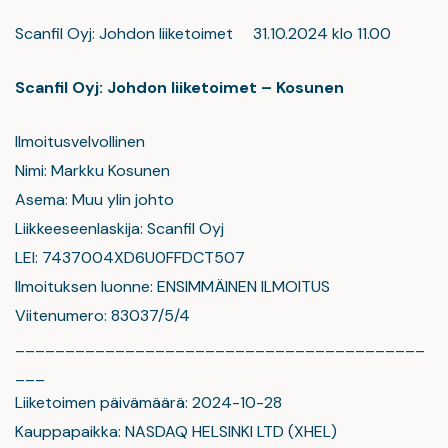
Scanfil Oyj: Johdon liiketoimet 31.10.2024 klo 11.00
Scanfil Oyj: Johdon liiketoimet – Kosunen
Ilmoitusvelvollinen
Nimi: Markku Kosunen
Asema: Muu ylin johto
Liikkeeseenlaskija: Scanfil Oyj
LEI: 7437004XD6U0FFDCT507
Ilmoituksen luonne: ENSIMMÄINEN ILMOITUS
Viitenumero: 83037/5/4
_________________________________________
___
Liiketoimen päivämäärä: 2024-10-28
Kauppapaikka: NASDAQ HELSINKI LTD (XHEL)