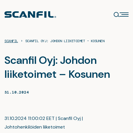
Siirry
sisältöön
›
SCANFIL
SCANFIL OYJ: JOHDON LIIKETOIMET – KOSUNEN
Scanfil Oyj: Johdon
liiketoimet – Kosunen
31.10.2024
31.10.2024 11:00:02 EET | Scanfil Oyj |
Johtohenkilöiden liiketoimet