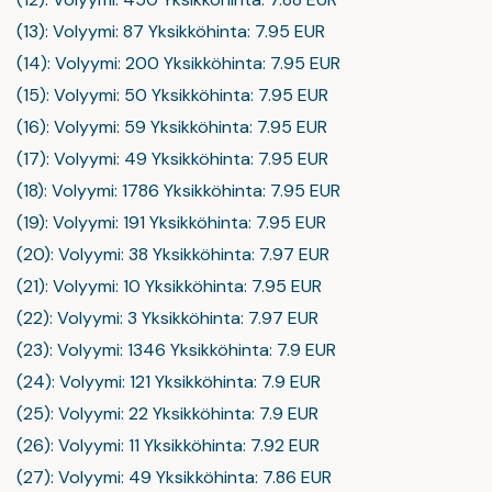
(13): Volyymi: 87 Yksikköhinta: 7.95 EUR
(14): Volyymi: 200 Yksikköhinta: 7.95 EUR
(15): Volyymi: 50 Yksikköhinta: 7.95 EUR
(16): Volyymi: 59 Yksikköhinta: 7.95 EUR
(17): Volyymi: 49 Yksikköhinta: 7.95 EUR
(18): Volyymi: 1786 Yksikköhinta: 7.95 EUR
(19): Volyymi: 191 Yksikköhinta: 7.95 EUR
(20): Volyymi: 38 Yksikköhinta: 7.97 EUR
(21): Volyymi: 10 Yksikköhinta: 7.95 EUR
(22): Volyymi: 3 Yksikköhinta: 7.97 EUR
(23): Volyymi: 1346 Yksikköhinta: 7.9 EUR
(24): Volyymi: 121 Yksikköhinta: 7.9 EUR
(25): Volyymi: 22 Yksikköhinta: 7.9 EUR
(26): Volyymi: 11 Yksikköhinta: 7.92 EUR
(27): Volyymi: 49 Yksikköhinta: 7.86 EUR