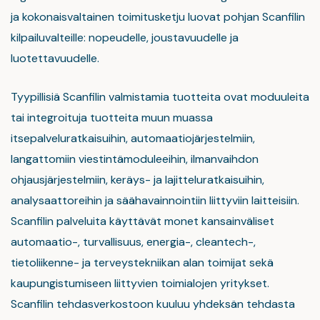
ja kokonaisvaltainen toimitusketju luovat pohjan Scanfilin
kilpailuvalteille: nopeudelle, joustavuudelle ja
luotettavuudelle.
Tyypillisiä Scanfilin valmistamia tuotteita ovat moduuleita
tai integroituja tuotteita muun muassa
itsepalveluratkaisuihin, automaatiojärjestelmiin,
langattomiin viestintämoduleeihin, ilmanvaihdon
ohjausjärjestelmiin, keräys- ja lajitteluratkaisuihin,
analysaattoreihin ja säähavainnointiin liittyviin laitteisiin.
Scanfilin palveluita käyttävät monet kansainväliset
automaatio-, turvallisuus, energia-, cleantech-,
tietoliikenne- ja terveystekniikan alan toimijat sekä
kaupungistumiseen liittyvien toimialojen yritykset.
Scanfilin tehdasverkostoon kuuluu yhdeksän tehdasta