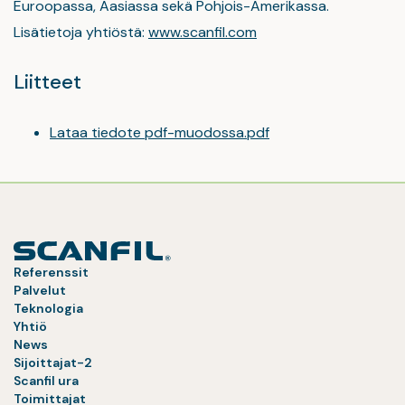
Euroopassa, Aasiassa sekä Pohjois-Amerikassa.
Lisätietoja yhtiöstä:
www.scanfil.com
Liitteet
Lataa tiedote pdf-muodossa.pdf
Referenssit
Palvelut
Teknologia
Yhtiö
News
Sijoittajat-2
Scanfil ura
Toimittajat