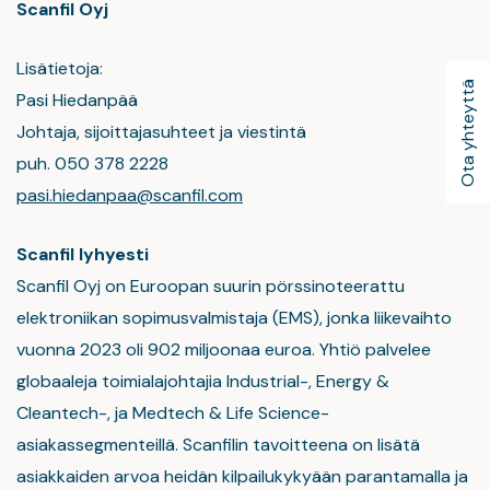
Scanfil Oyj
Lisätietoja:
Ota yhteyttä
Pasi Hiedanpää
Johtaja, sijoittajasuhteet ja viestintä
puh. 050 378 2228
pasi.hiedanpaa@scanfil.com
Scanfil lyhyesti
Scanfil Oyj on Euroopan suurin pörssinoteerattu
elektroniikan sopimusvalmistaja (EMS), jonka liikevaihto
vuonna 2023 oli 902 miljoonaa euroa. Yhtiö palvelee
globaaleja toimialajohtajia Industrial-, Energy &
Cleantech-, ja Medtech & Life Science-
asiakassegmenteillä. Scanfilin tavoitteena on lisätä
asiakkaiden arvoa heidän kilpailukykyään parantamalla ja