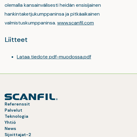
olemalla kansainvälisesti heidän ensisijainen
hankintaketjukumppaninsa ja pitkäaikainen
valmistuskumppaninsa.
www.scanfil.com
Liitteet
Lataa tiedote pdf-muodossa.pdf
Referenssit
Palvelut
Teknologia
Yhtiö
News
Sijoittajat-2