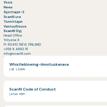
Yhtiö
News
Sijoittajat-2
Scanfil ura
Toimittajat
Vastuullisuus
Scanfil Oyj
Head Office
Yritystie 6
FI-85410 SIEVI, FINLAND
+358 8 4882 111
info@scanfil.com
Whistleblowing-ilmoituskanava
LUE LISÄÄ
Scanfil Code of Conduct
LATAA PDF