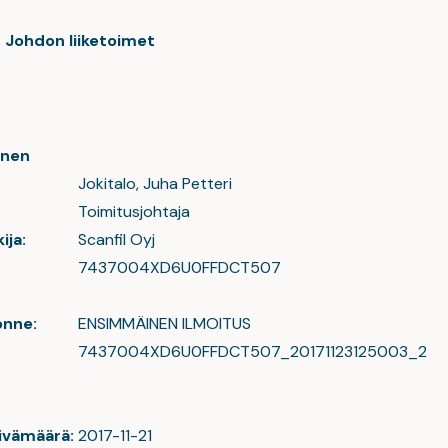
: Johdon liiketoimet
inen
Jokitalo, Juha Petteri
Toimitusjohtaja
ija:
Scanfil Oyj
7437004XD6U0FFDCT507
onne:
ENSIMMÄINEN ILMOITUS
7437004XD6U0FFDCT507_20171123125003_2
ivämäärä:
2017-11-21