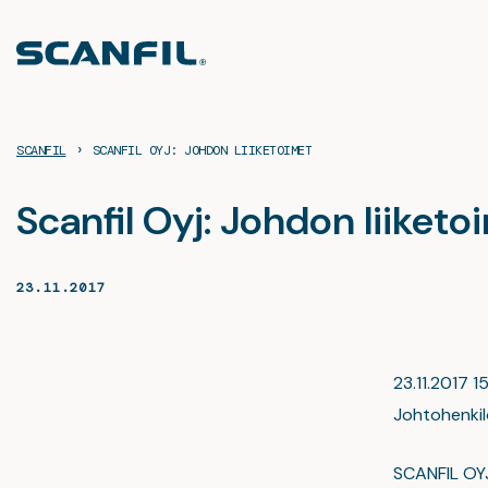
Siirry
sisältöön
›
SCANFIL
SCANFIL OYJ: JOHDON LIIKETOIMET
Scanfil Oyj: Johdon liiketo
23.11.2017
23.11.2017 1
Johtohenkilö
SCANFIL O