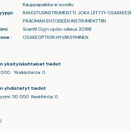
Kauppapaikka ei sovellu
yyppi:
RAHOITUSINSTRUMENTTI, JOKA LIITTYY OSAKKEES
PÄÄOMAN EHTOISEEN INSTRUMENTTIIN
imi
:
Scanfil Oyj:n optio-oikeus 2016B
nne :
OSAKEOPTION HYVÄKSYMINEN
en yksityiskohtaiset tiedot
0 000 Yksikköhinta: 0
en yhdistetyt tiedot
lyymi: 110 000 Keskihinta: 0
J