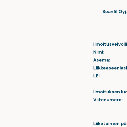
Scanfil Oyj
Ilmoitusvelvoll
Nimi:
Asema:
Liikkeeseenlask
LEI:
Ilmoituksen lu
Viitenumero:
Liiketoimen pä