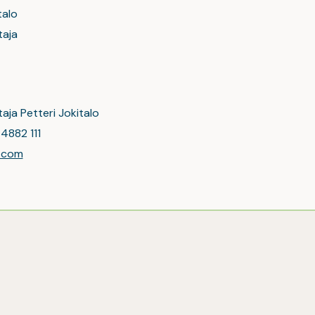
talo
taja
aja Petteri Jokitalo
4882 111
l.com