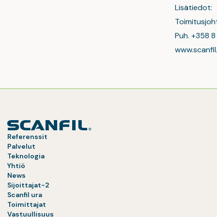
Lisätiedot:
Toimitusjoht
Puh. +358 8 
www.scanfi
Referenssit
Palvelut
Teknologia
Yhtiö
News
Sijoittajat-2
Scanfil ura
Toimittajat
Vastuullisuus