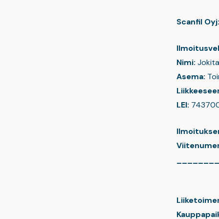
Scanfil Oyj
Ilmoitusvel
Nimi:
Jokita
Asema:
Toi
Liikkeeseen
LEI:
74370
Ilmoitukse
Viitenume
_______
Liiketoime
Kauppapaik