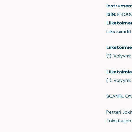
Instrument
ISIN:
FI400
Liiketoime
Liiketoimi 
Liiketoimi
(1): Volyymi
Liiketoimi
(1): Volyymi
SCANFIL OY
Petteri Joki
Toimitusjoh