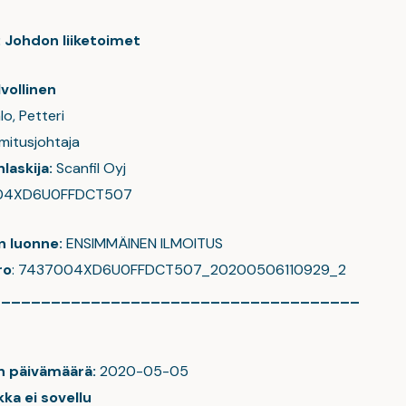
: Johdon liiketoimet
vollinen
lo, Petteri
mitusjohtaja
laskija:
Scanfil Oyj
04XD6U0FFDCT507
n luonne:
ENSIMMÄINEN ILMOITUS
ro
: 7437004XD6U0FFDCT507_20200506110929_2
_____________________________________
n päivämäärä:
2020-05-05
ka ei sovellu