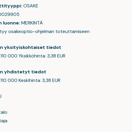
tityyppi:
OSAKE
0029905
n luonne:
MERKINTÄ
liittyy osakeoptio-ohjelman toteuttamiseen
en yksityiskohtaiset tiedot
: 110 000 Yksikköhinta: 3,38 EUR
en yhdistetyt tiedot
: 110 000 Keskihinta: 3,38 EUR
J
talo
taja