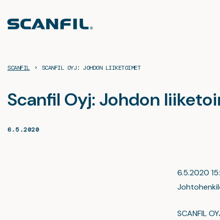
Siirry
sisältöön
›
SCANFIL
SCANFIL OYJ: JOHDON LIIKETOIMET
Scanfil Oyj: Johdon liiketo
6.5.2020
6.5.2020 15:
Johtohenkilö
SCANFIL OY