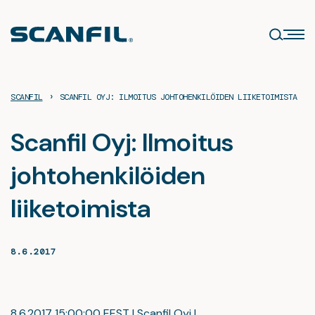
Siirry
sisältöön
›
SCANFIL
SCANFIL OYJ: ILMOITUS JOHTOHENKILÖIDEN LIIKETOIMISTA
Scanfil Oyj: Ilmoitus
johtohenkilöiden
liiketoimista
8.6.2017
8.6.2017 15:00:00 EEST | Scanfil Oyj |