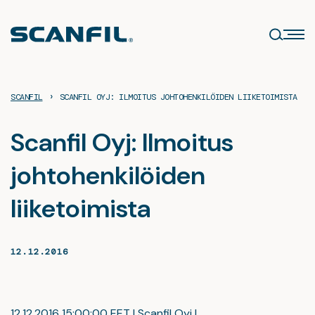
Siirry
sisältöön
›
SCANFIL
SCANFIL OYJ: ILMOITUS JOHTOHENKILÖIDEN LIIKETOIMISTA
Scanfil Oyj: Ilmoitus
johtohenkilöiden
liiketoimista
12.12.2016
12.12.2016 15:00:00 EET | Scanfil Oyj |