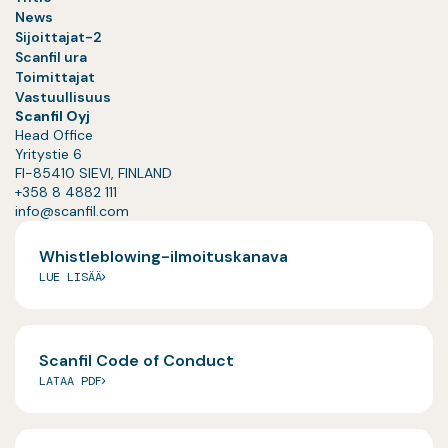
News
Sijoittajat-2
Scanfil ura
Toimittajat
Vastuullisuus
Scanfil Oyj
Head Office
Yritystie 6
FI-85410 SIEVI, FINLAND
+358 8 4882 111
info@scanfil.com
Whistleblowing-ilmoituskanava
LUE LISÄÄ
Scanfil Code of Conduct
LATAA PDF