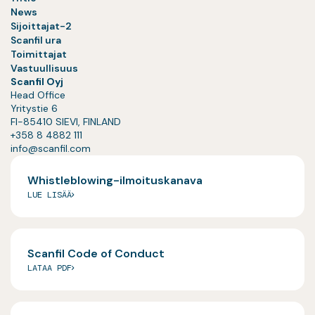
News
Sijoittajat-2
Scanfil ura
Toimittajat
Vastuullisuus
Scanfil Oyj
Head Office
Yritystie 6
FI-85410 SIEVI, FINLAND
+358 8 4882 111
info@scanfil.com
Whistleblowing-ilmoituskanava
LUE LISÄÄ
Scanfil Code of Conduct
LATAA PDF