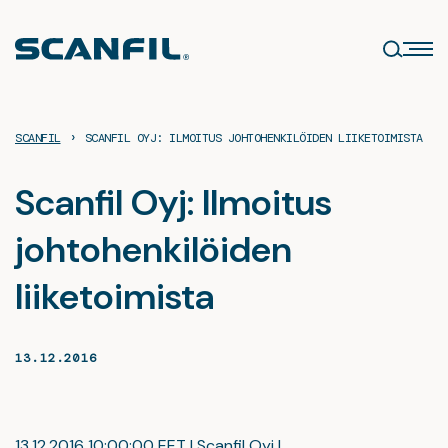
Siirry
sisältöön
›
SCANFIL
SCANFIL OYJ: ILMOITUS JOHTOHENKILÖIDEN LIIKETOIMISTA
Scanfil Oyj: Ilmoitus
johtohenkilöiden
liiketoimista
13.12.2016
13.12.2016 10:00:00 EET | Scanfil Oyj |