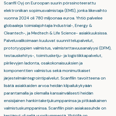
Scanfil Oyj on Euroopan suurin pörssinoteerattu
elektroniikan sopimusvalmistaja (EMS), jonka liikevaihto
vuonna 2024 oli 780 miljoonaa euroa. Yhtiö palvelee
globaaleja toimialajohtajia Industrial-, Energy &
Cleantech-, ja Medtech & Life Science- asiakkuuksissa.
Palveluvalikoimaan kuuluvat suunnittelupalvelut,
prototyyppien valmistus, valmistettavuusanalyysi (DFM),
testauskehitys-, toimitusketju- ja logistiikkapalvelut,
piirilevyjen ladonta, osakokonaisuuksien ja
komponenttien valmistus sekä monimutkaiset
järjestelmäintegrointipalvelut. Scanfilin tavoitteena on
lisätä asiakkaiden arvoa heidän kilpailukykyään
parantamalla ja olemalla kansainvälisesti heidän
ensisijainen hankintaketjukumppaninsa ja pitkäaikainen
valmistuskumppaninsa. Scanfilin pisin asiakassuhde on
kestänyt yli neljä vuosikymmentä. Yhtiöllä on