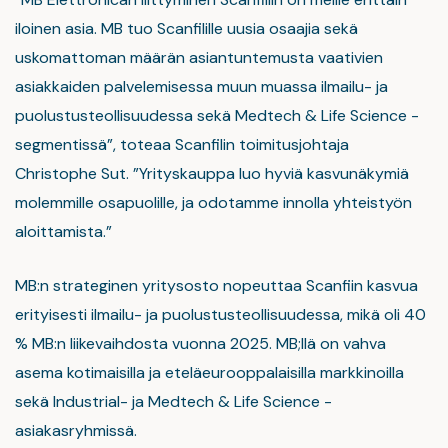
iloinen asia. MB tuo Scanfilille uusia osaajia sekä
uskomattoman määrän asiantuntemusta vaativien
asiakkaiden palvelemisessa muun muassa ilmailu- ja
puolustusteollisuudessa sekä Medtech & Life Science -
segmentissä”, toteaa Scanfilin toimitusjohtaja
Christophe Sut. ”Yrityskauppa luo hyviä kasvunäkymiä
molemmille osapuolille, ja odotamme innolla yhteistyön
aloittamista.”
MB:n strateginen yritysosto nopeuttaa Scanfiin kasvua
erityisesti ilmailu- ja puolustusteollisuudessa, mikä oli 40
% MB:n liikevaihdosta vuonna 2025. MB;llä on vahva
asema kotimaisilla ja eteläeurooppalaisilla markkinoilla
sekä Industrial- ja Medtech & Life Science -
asiakasryhmissä.