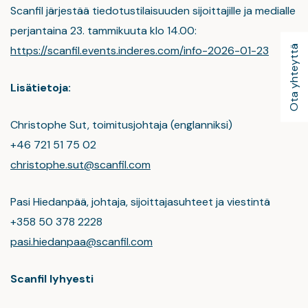
Scanfil järjestää tiedotustilaisuuden sijoittajille ja medialle
perjantaina 23. tammikuuta klo 14.00:
Ota yhteyttä
https://scanfil.events.inderes.com/info-2026-01-23
Lisätietoja:
Christophe Sut, toimitusjohtaja (englanniksi)
+46 721 51 75 02
christophe.sut@scanfil.com
Pasi Hiedanpää, johtaja, sijoittajasuhteet ja viestintä
+358 50 378 2228
pasi.hiedanpaa@scanfil.com
Scanfil lyhyesti