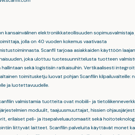
anfil.com
on kansainvälinen elektroniikkateollisuuden sopimusvalmistaja 
toimittaja, jolla on 40 vuoden kokemus vaativasta
istustoiminnasta. Scanfil tarjoaa asiakkaiden käyttöön laaja
naisuuden, joka ulottuu tuotesuunnittelusta tuotteen valmist
 hallintaan sekä logistisiin ratkaisuihin. Vertikaalisesti integro
altainen toimitusketju luovat pohjan Scanfilin kilpailuvalteille: 
le ja luotettavuudelle.
Scanfilin valmistamia tuotteita ovat mobiili- ja tietoliikenneverkk
ärjestelmien moduulit, taajuusmuuttajat, hissien ohjausjärjest
it, erilaiset peli- ja itsepalveluautomaatit sekä hoitoteknolog
ntiin liittyvät laitteet. Scanfilin palveluita käyttävät monet k