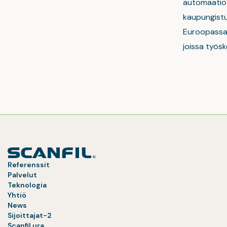
automaatio-,
kaupungistum
Euroopassa,
joissa työs
Referenssit
Palvelut
Teknologia
Yhtiö
News
Sijoittajat-2
Scanfil ura