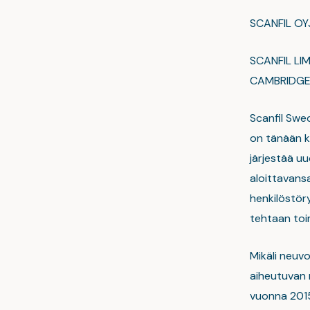
SCANFIL O
SCANFIL LI
CAMBRIDGE
Scanfil Swed
on tänään k
järjestää uu
aloittavans
henkilöstör
tehtaan toi
Mikäli neuv
aiheutuvan m
vuonna 2015 