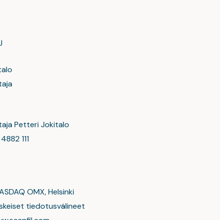
YJ
talo
taja
aja Petteri Jokitalo
 4882 111
SDAQ OMX, Helsinki
t tiedotusvälineet