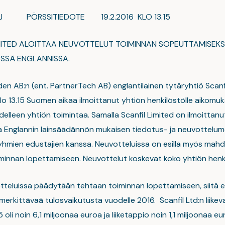
YJ PÖRSSITIEDOTE 19.2.2016 KLO 13.15
MITED ALOITTAA NEUVOTTELUT TOIMINNAN SOPEUTTAMISEKS
SSÄ ENGLANNISSA.
en AB:n (ent. PartnerTech AB) englantilainen tytäryhtiö Scanf
lo 13.15 Suomen aikaa ilmoittanut yhtiön henkilöstölle aikomu
delleen yhtiön toimintaa. Samalla Scanfil Limited on ilmoittanu
a Englannin lainsäädännön mukaisen tiedotus- ja neuvottelu
yhmien edustajien kanssa. Neuvotteluissa on esillä myös mahd
minnan lopettamiseen. Neuvottelut koskevat koko yhtiön henk
otteluissa päädytään tehtaan toiminnan lopettamiseen, siitä ei
erkittävää tulosvaikutusta vuodelle 2016. Scanfil Ltd:n liikev
oli noin 6,1 miljoonaa euroa ja liiketappio noin 1,1 miljoonaa eu