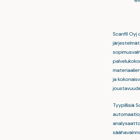
www.sc
Scanfil Oyj 
järjestelmä
sopimusvalm
palvelukoko
materiaalien
ja kokonaisv
joustavuudel
Tyypillisiä 
automaatioj
analysaattor
säähavainnoi