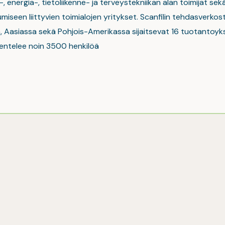
 energia-, tietoliikenne- ja terveystekniikan alan toimijat sek
iseen liittyvien toimialojen yritykset. Scanfilin tehdasverko
 Aasiassa sekä Pohjois-Amerikassa sijaitsevat 16 tuotantoyks
kentelee noin 3500 henkilöä