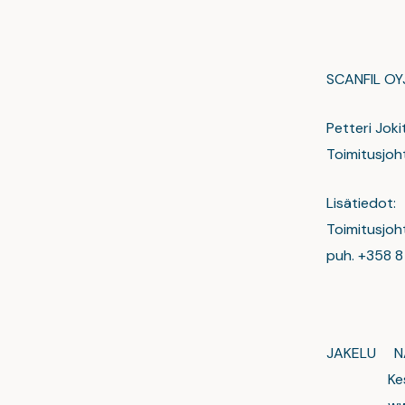
SCANFIL O
Petteri Joki
Toimitusjoh
Lisätiedot:
Toimitusjoht
puh. +358 8
JAKELU NA
Keskeise