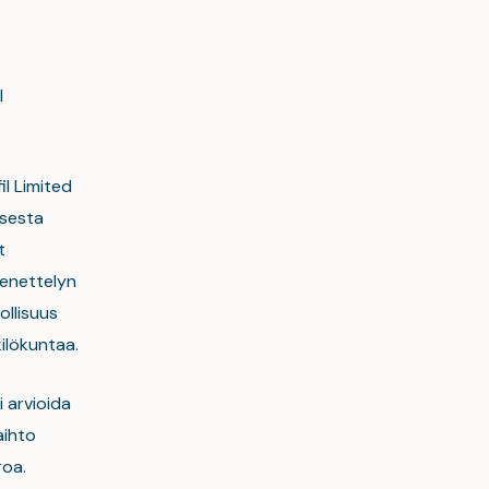
I
il Limited
ksesta
t
menettelyn
ollisuus
ilökuntaa.
 arvioida
aihto
roa.