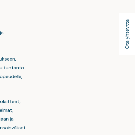
Ota yhteyttä
ja
n
ukseen,
itu tuotanto
nopeudelle,
olaitteet,
elmät,
iaan ja
ansainväliset