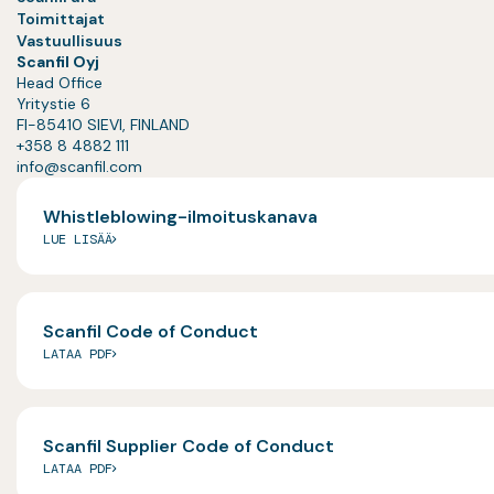
Toimittajat
Vastuullisuus
Scanfil Oyj
Head Office
Yritystie 6
FI-85410 SIEVI, FINLAND
+358 8 4882 111
info@scanfil.com
Whistleblowing-ilmoituskanava
LUE LISÄÄ
Scanfil Code of Conduct
LATAA PDF
Scanfil Supplier Code of Conduct
LATAA PDF