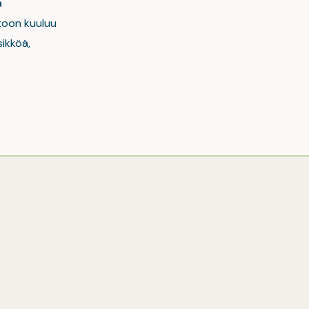
ä
stoon kuuluu
ikköä,