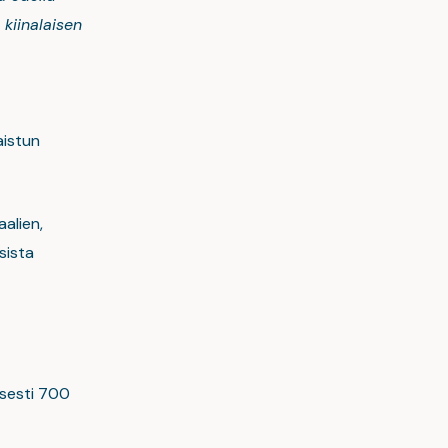
kiinalaisen
aistun
alien,
sista
isesti 700