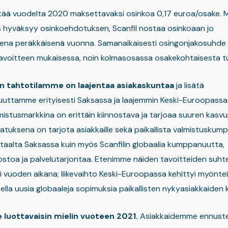
ittää vuodelta 2020 maksettavaksi osinkoa 0,17 euroa/osake. M
 hyväksyy osinkoehdotuksen, Scanfil nostaa osinkoaan jo
na peräkkäisenä vuonna. Samanaikaisesti osingonjakosuhde
tavoitteen mukaisessa, noin kolmasosassa osakekohtaisesta t
n tahtotilamme on laajentaa asiakaskuntaa
ja lisätä
uttamme erityisesti Saksassa ja laajemmin Keski-Euroopassa
istusmarkkina on erittäin kiinnostava ja tarjoaa suuren kasvu
 Ajatuksena on tarjota asiakkaille sekä paikallista valmistusku
aalta Saksassa kuin myös Scanfilin globaalia kumppanuutta,
stoa ja palvelutarjontaa. Etenimme näiden tavoitteiden suht
ti vuoden aikana; liikevaihto Keski-Euroopassa kehittyi myöntei
ella uusia globaaleja sopimuksia paikallisten nykyasiakkaiden 
uottavaisin mielin vuoteen 2021.
Asiakkaidemme ennust