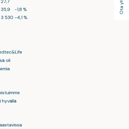
Ota yhteyttä
27,7
35,9
-1,8 %
3 530
-4,1 %
”Medtec&Life
ä oli
demia
Onnistuimme
 hyvällä
haastavissa