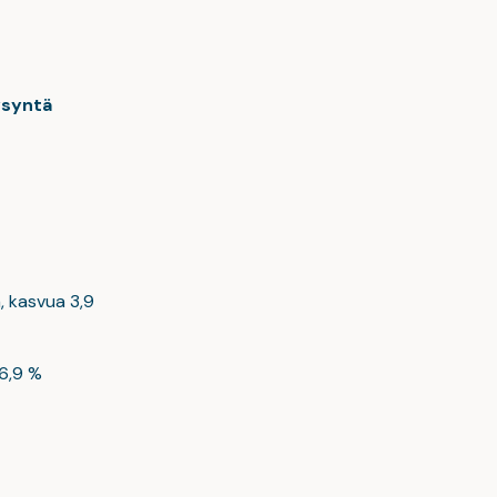
ysyntä
a, kasvua 3,9
56,9 %