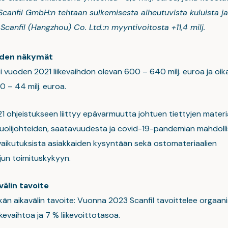
Scanfil GmbH:n tehtaan sulkemisesta aiheutuvista kuluista ja 
Scanfil (Hangzhou) Co. Ltd.:n myyntivoitosta +11,4 milj.
uden näkymät
oi vuoden 2021 liikevaihdon olevan 600 – 640 milj. euroa ja oik
40 – 44 milj. euroa.
 ohjeistukseen liittyy epävarmuutta johtuen tiettyjen materia
 puolijohteiden, saatavuudesta ja covid-19-pandemian mahdolli
ä vaikutuksista asiakkaiden kysyntään sekä ostomateriaalien
jun toimituskykyyn.
välin tavoite
tkän aikavälin tavoite: Vuonna 2023 Scanfil tavoittelee orgaan
iikevaihtoa ja 7 % liikevoittotasoa.