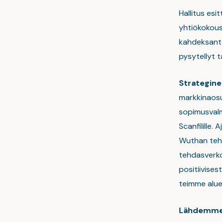
Hallitus es
yhtiökokous
kahdeksante
pysytellyt 
Strategine
markkinaosu
sopimusvalm
Scanfilille.
Wuthan teht
tehdasverko
positiivises
teimme alue
Lähdemme l