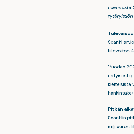
mainitusta 
tytäryhtiön 
Tulevaisu
Scanfil arvi
liikevoiton 
Vuoden 2021
erityisesti
kielteisist
hankintaket
Pitkän aika
Scanfilin pi
milj. euron l