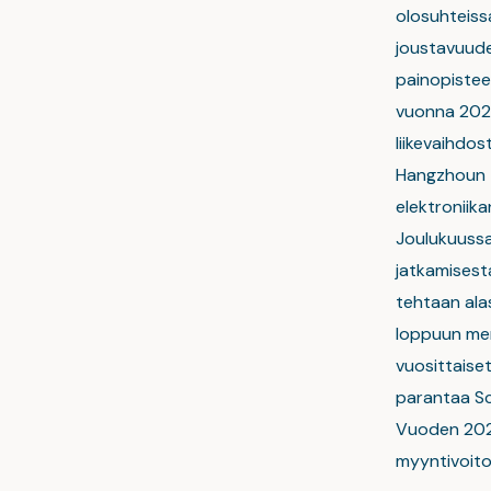
olosuhteiss
joustavuude
painopisteen
vuonna 2020 
liikevaihdos
Hangzhoun t
elektroniika
Joulukuussa
jatkamisesta
tehtaan ala
loppuun men
vuosittaise
parantaa Sca
Vuoden 2020
myyntivoito