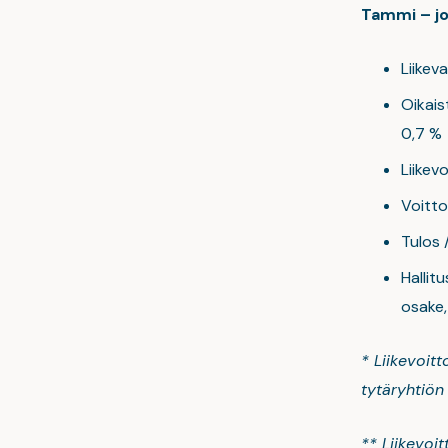
Tammi – j
Liikev
Oikaist
0,7 %
Liikev
Voitto
Tulos 
Hallit
osake,
*
Liikevoitt
tytäryhtiön
** Liikevoit