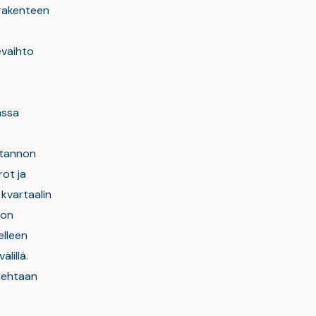
srakenteen
evaihto
assa
.
otannon
rot ja
kvartaalin
ron
elleen
lillä.
 tehtaan