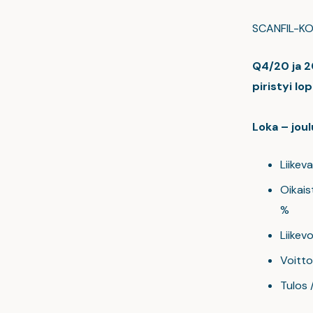
SCANFIL-KON
Q4/20 ja 2
piristyi l
Loka – jou
Liikev
Oikaist
%
Liikevo
Voitto 
Tulos 