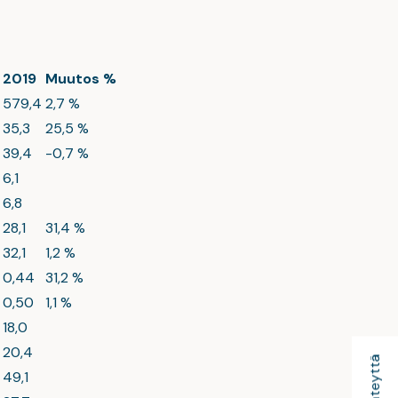
2019
Muutos %
579,4
2,7 %
35,3
25,5 %
39,4
-0,7 %
6,1
6,8
28,1
31,4 %
32,1
1,2 %
0,44
31,2 %
0,50
1,1 %
18,0
20,4
49,1