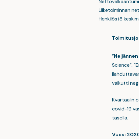
Nettovelkaantumi
Liiketoiminnan net
Henkilöstö keskim
Toimitusjoh
”
Neljännen 
Science”, ”
ilahduttava
vaikutti nega
Kvartaalin oi
covid-19 va
tasolla.
Vuosi 2020