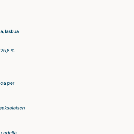
ta, laskua
a 25,8 %
roa per
 saksalaisen
u edellä