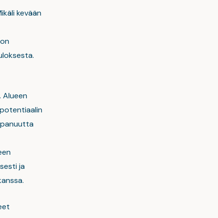
ikäli kevään
 on
uloksesta.
. Alueen
potentiaalin
mppanuutta
een
sesti ja
kanssa.
eet