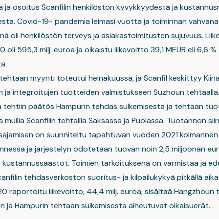
a ja osoitus Scanfilin henkilöstön kyvykkyydestä ja kustannu
sta. Covid-19- pandemia leimasi vuotta ja toiminnan vahvana
ä oli henkilöstön terveys ja asiakastoimitusten sujuvuus. Liik
oli 595,3 milj. euroa ja oikaistu liikevoitto 39,1 MEUR eli 6,6 %
ta.
ehtaan myynti toteutui heinäkuussa, ja Scanfil keskittyy Kiin
n ja integroitujen tuotteiden valmistukseen Suzhoun tehtaalla
 tehtiin päätös Hampurin tehdas sulkemisesta ja tehtaan tu
 muilla Scanfilin tehtailla Saksassa ja Puolassa. Tuotannon siir
sajamisen on suunniteltu tapahtuvan vuoden 2021 kolmannen 
nessä ja järjestelyn odotetaan tuovan noin 2,5 miljoonan eu
t kustannussäästöt. Toimien tarkoituksena on varmistaa ja ed
nfilin tehdasverkoston suoritus- ja kilpailukykyä pitkällä aikavä
 raportoitu liikevoitto, 44,4 milj. euroa, sisältää Hangzhoun
n ja Hampurin tehtaan sulkemisesta aiheutuvat oikaisuerät.