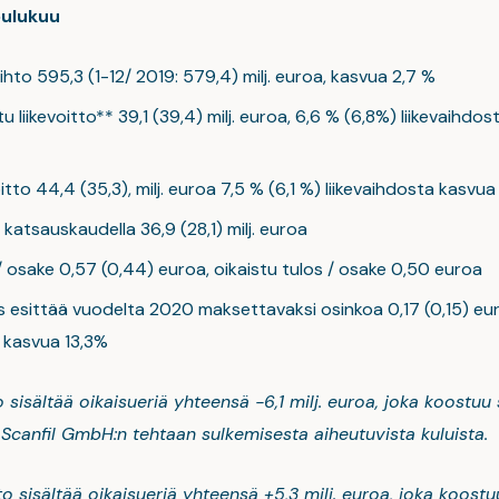
oulukuu
aihto 595,3 (1-12/ 2019: 579,4) milj. euroa, kasvua 2,7 %
u liikevoitto** 39,1 (39,4) milj. euroa, 6,6 % (6,8%) liikevaihdos
oitto 44,4 (35,3), milj. euroa 7,5 % (6,1 %) liikevaihdosta kasvu
 katsauskaudella 36,9 (28,1) milj. euroa
/ osake 0,57 (0,44) euroa, oikaistu tulos / osake 0,50 euroa
us esittää vuodelta 2020 maksettavaksi osinkoa 0,17 (0,15) eu
 kasvua 13,3%
o sisältää oikaisueriä yhteensä -6,1 milj. euroa, joka koostuu
 Scanfil GmbH:n tehtaan sulkemisesta aiheutuvista kuluista.
to sisältää oikaisueriä yhteensä +5,3 milj. euroa, joka koostu