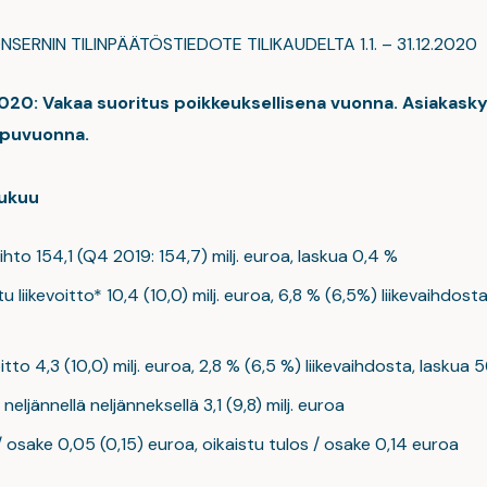
SERNIN TILINPÄÄTÖSTIEDOTE TILIKAUDELTA 1.1. – 31.12.2020
020: Vakaa suoritus poikkeuksellisena vuonna. Asiakask
oppuvuonna.
lukuu
aihto 154,1 (Q4 2019: 154,7) milj. euroa, laskua 0,4 %
u liikevoitto* 10,4 (10,0) milj. euroa, 6,8 % (6,5%) liikevaihdost
itto 4,3 (10,0) milj. euroa, 2,8 % (6,5 %) liikevaihdosta, laskua 
neljännellä neljänneksellä 3,1 (9,8) milj. euroa
/ osake 0,05 (0,15) euroa, oikaistu tulos / osake 0,14 euroa