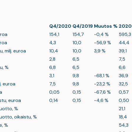
Q4/2020
Q4/2019
Muutos %
2020
uroa
154,1
154,7
-0,4 %
595,3
uroa
4,3
10,0
-56,9 %
44,4
u, milj. euroa
10,4
10,0
3,9 %
39,1
2,8
6,5
7,5
tu, %
6,8
6,5
6,6
3,1
9,8
-68,1 %
36,9
j. euroa
7,5
9,8
-23,2 %
32,5
a
0,05
0,15
-67,6 %
0,57
stu, euroa
0,14
0,15
-4,6 %
0,50
otto, %
21,1
tto, oikaistu, %
18,4
e, %
54,3