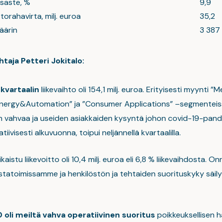
saste, %
9,9
torahavirta, milj. euroa
35,2
äärin
3 387
taja Petteri Jokitalo:
kvartaalin
liikevaihto oli 154,1 milj. euroa. Erityisesti myynti 
Energy&Automation” ja ”Consumer Applications” –segmenteiss
n vahvaa ja useiden asiakkaiden kysyntä johon covid-19-pan
tiivisesti alkuvuonna, toipui neljännellä kvartaalilla.
kaistu liikevoitto oli 10,4 milj. euroa eli 6,8 % liikevaihdosta. 
statoimissamme ja henkilöstön ja tehtaiden suorituskyky säilyi
 oli meiltä vahva operatiivinen suoritus
poikkeuksellisen 