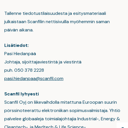
Tallenne tiedotustilaisuudesta ja esitysmateriaali
julkaistaan Scanfilin nettisivuilla myöhemmin saman
päivän aikana.
Lisätiedot:
Pasi Hiedanpää
Johtaja, sijoittajaviestintä ja viestintä
puh. 050 378 2228
pasi.hiedanpaa@scanfil.com
Scanfil lyhyesti
Scanfil Oyj on liikevaihdolla mitattuna Euroopan suurin
pörssinoteerattu elektroniikan sopimusvalmistaja. Yhtiö
palvelee globaaleja toimialajohtajia Industrial-, Energy &
Cleantech-, ja Medtech & Life Science-