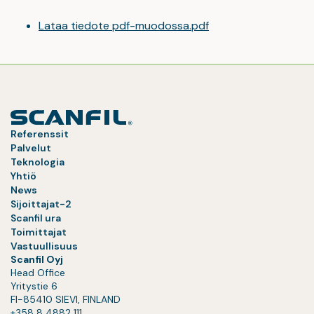
Lataa tiedote pdf-muodossa.pdf
Referenssit
Palvelut
Teknologia
Yhtiö
News
Sijoittajat-2
Scanfil ura
Toimittajat
Vastuullisuus
Scanfil Oyj
Head Office
Yritystie 6
FI-85410 SIEVI, FINLAND
+358 8 4882 111