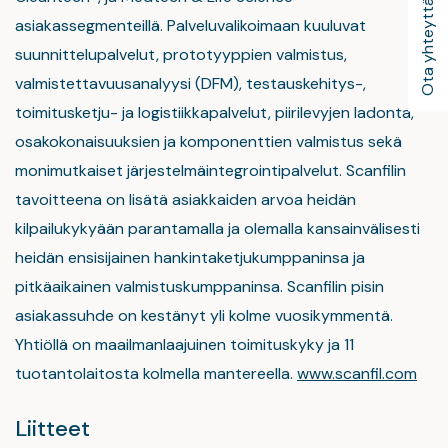
Ota yhteyttä
asiakassegmenteillä. Palveluvalikoimaan kuuluvat
suunnittelupalvelut, prototyyppien valmistus,
valmistettavuusanalyysi (DFM), testauskehitys-,
toimitusketju- ja logistiikkapalvelut, piirilevyjen ladonta,
osakokonaisuuksien ja komponenttien valmistus sekä
monimutkaiset järjestelmäintegrointipalvelut. Scanfilin
tavoitteena on lisätä asiakkaiden arvoa heidän
kilpailukykyään parantamalla ja olemalla kansainvälisesti
heidän ensisijainen hankintaketjukumppaninsa ja
pitkäaikainen valmistuskumppaninsa. Scanfilin pisin
asiakassuhde on kestänyt yli kolme vuosikymmentä.
Yhtiöllä on maailmanlaajuinen toimituskyky ja 11
tuotantolaitosta kolmella mantereella.
www.scanfil.com
Liitteet