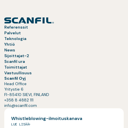
Referenssit
Palvelut
Teknologia
Yhtiö
News
Sijoittajat-2
Scanfil ura
Toimittajat
Vastuullisuus
Scanfil Oyj
Head Office
Yritystie 6
FI-85410 SIEVI, FINLAND
+358 8 4882 111
info@scanfil.com
Whistleblowing-ilmoituskanava
LUE LISÄÄ