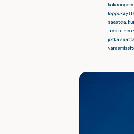
kokoonpanna
loppukäyttä
säästöä, kun
tuotteiden 
jotka saatt
varaamiselta