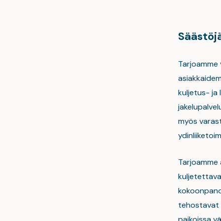
Säästöjä
Tarjoamme v
asiakkaidemm
kuljetus- ja
jakelupalvel
myös varasto
ydinliiketo
Tarjoamme a
kuljetettava
kokoonpanoj
tehostavat 
paikoissa v