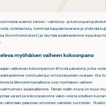
erinteisiä avaimet käteen -valmistus- ja kokoonpanopalvelui
ida, ristiinlastata, toimittaa kappaletavarana ja yhdistää ku
uksia (koontitoimitukset) ja täyttää asiakkaidemme loppukäyttä
.
eleva myöhäisen vaiheen kokoonpano
aajan valikoiman kokoonpanoon liittyviä palveluita, jotka void
asiakkaidemme toimitusketjun erityistarpeiden mukaan. Yksi Sca
immista liiketoimintamalleista ovat myöhäisen vaiheen
aihtoehdot asiakkaillemme. Tämän mallin etuna on muun mu
l pitää varastoa kokoonpanonne vakio-osista edullisen kusta
öin vältetään pääoman sitominen valmiisiin tuotteisiin. Yksikkö