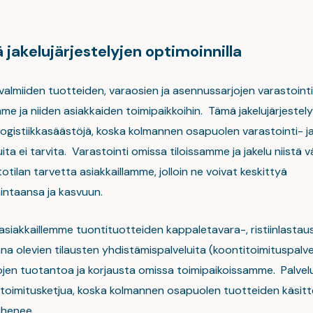
 jakelujärjestelyjen optimoinnilla
almiiden tuotteiden, varaosien ja asennussarjojen varastointia
e ja niiden asiakkaiden toimipaikkoihin. Tämä jakelujärjestel
 logistiikkasäästöjä, koska kolmannen osapuolen varastointi- j
uita ei tarvita. Varastointi omissa tiloissamme ja jakelu niistä
tilan tarvetta asiakkaillamme, jolloin ne voivat keskittyä
imintaansa ja kasvuun.
siakkaillemme tuontituotteiden kappaletavara-, ristiinlastaus
na olevien tilausten yhdistämispalveluita (koontitoimituspalve
en tuotantoa ja korjausta omissa toimipaikoissamme. Palvel
toimitusketjua, koska kolmannen osapuolen tuotteiden käsitte
ähenee.