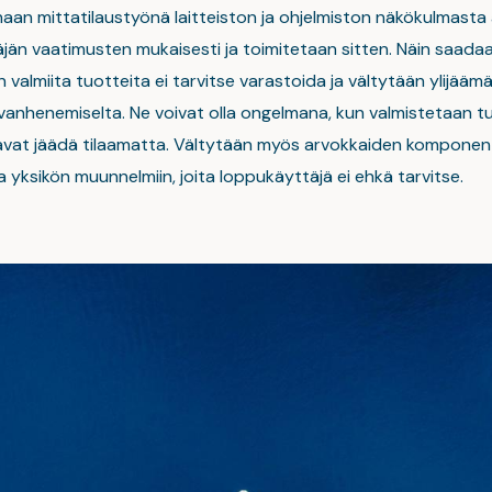
an mittatilaustyönä laitteiston ja ohjelmiston näkökulmasta
jän vaatimusten mukaisesti ja toimitetaan sitten. Näin saadaa
 valmiita tuotteita ei tarvitse varastoida ja vältytään ylijäämä
vanhenemiselta. Ne voivat olla ongelmana, kun valmistetaan tu
avat jäädä tilaamatta. Vältytään myös arvokkaiden komponen
 yksikön muunnelmiin, joita loppukäyttäjä ei ehkä tarvitse.