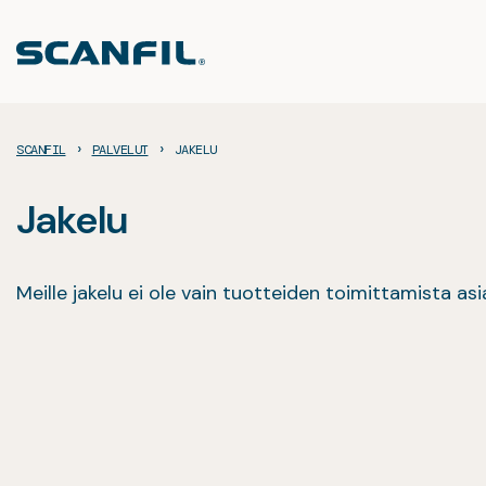
Siirry
sisältöön
›
›
SCANFIL
PALVELUT
JAKELU
Jakelu
Meille jakelu ei ole vain tuotteiden toimittamista as