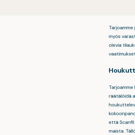
Tarjoamme p
myös varasto
olevia tila
vaatimukset
Houkutt
Tarjoamme l
räätälöidä 
houkuttelev
kokoonpanov
että Scanfi
maista. Täll