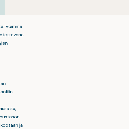
ta. Voimme
ljetettavana
jien
aan
nfilin
assa se,
nnustason
 kootaan ja