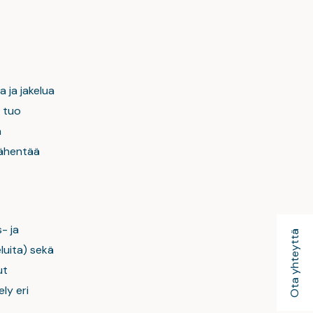
 ja jakelua
y tuo
a
 vähentää
- ja
Ota yhteyttä
luita) sekä
ut
ly eri